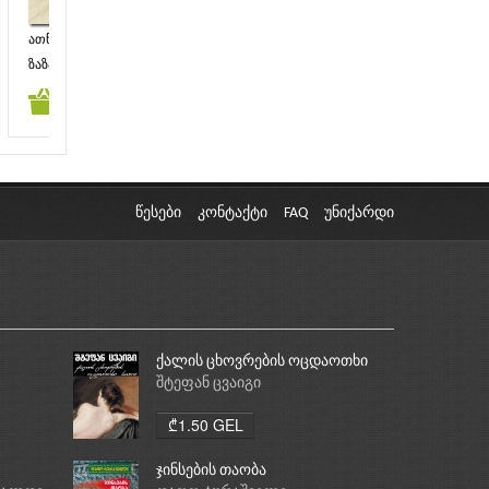
ათწამიანი სიზმრები
შეავსეთ სიცარიელე
და
კონ
ზაზა ბიბილაშვილი
გია არგანაშვილი
გიო
კალათაში დამატება
კალათაში დამატება
კა
₾6.50 GEL
₾3.00 GEL
წესები
კონტაქტი
FAQ
უნიქარდი
ქალის ცხოვრების ოცდაოთხი
საათი
შტეფან ცვაიგი
₾1.50 GEL
ჯინსების თაობა