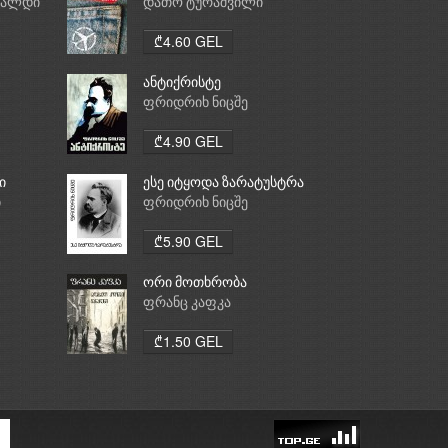
რალდი
დათო ტურაშვილი
₾4.60 GEL
ანტიქრისტე
ფრიდრიხ ნიცშე
₾4.90 GEL
ი
ესე იტყოდა ზარატუსტრა
ი
ფრიდრიხ ნიცშე
₾5.90 GEL
ორი მოთხრობა
ფრანც კაფკა
₾1.50 GEL