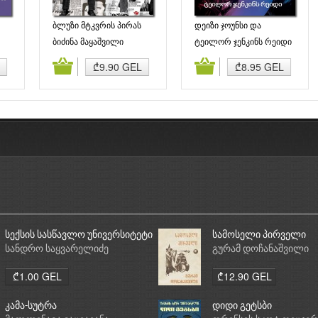
ბლუზი მტკვრის პირას
დეიზი ჯოუნსი და
ექვსეული
ბიძინა მაყაშვილი
ტეილორ ჯენკინს რეიდი
ბა
კალათაში დამატება
კალათაში დამატება
₾9.90 GEL
₾8.95 GEL
სექსის სასწავლო უნივერსიტეტი
სამოსელი პირველი
სანდრო საყვარელიძე
გურამ დოჩანაშვილი
₾1.00 GEL
₾12.90 GEL
კამა-სუტრა
დიდი გეტსბი