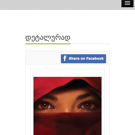
ელ.წიგნები
აუდიო წიგნები
დეტალურად
ავტორები
გამომცემლობები