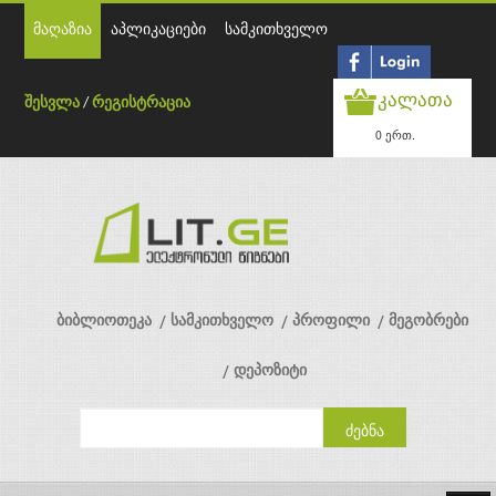
მაღაზია
აპლიკაციები
სამკითხველო
კალათა
შესვლა
/
რეგისტრაცია
0 ერთ.
ბიბლიოთეკა
სამკითხველო
პროფილი
მეგობრები
დეპოზიტი