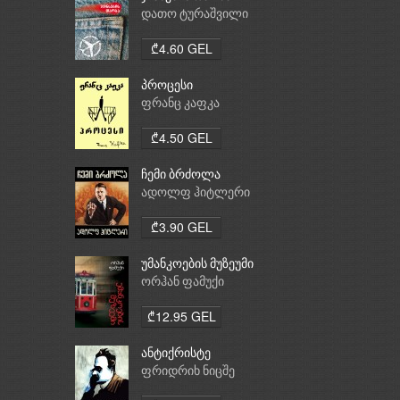
დათო ტურაშვილი
₾4.60 GEL
პროცესი
ფრანც კაფკა
₾4.50 GEL
ჩემი ბრძოლა
ადოლფ ჰიტლერი
₾3.90 GEL
უმანკოების მუზეუმი
ორჰან ფამუქი
₾12.95 GEL
ანტიქრისტე
ფრიდრიხ ნიცშე