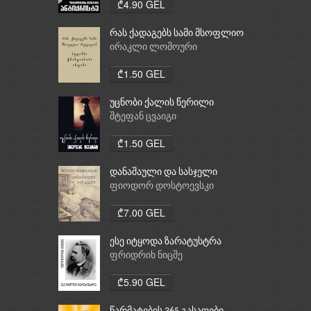
₾4.90 GEL
რას ქადაგებს სამი მსოფლიო
რელიგია: ბუდიზმი,
ირაკლი ლომოური
ქრისტიანობა, ისლამი
₾1.50 GEL
უცნობი ქალის წერილი
შტეფან ცვაიგი
₾1.50 GEL
დანაშაული და სასჯელი
ფიოდორ დოსტოევსკი
₾7.00 GEL
ესე იტყოდა ზარატუსტრა
ფრიდრიხ ნიცშე
₾5.90 GEL