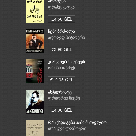
პროცესი
ფრანც კაფკა
₾4.50 GEL
ჩემი ბრძოლა
ადოლფ ჰიტლერი
₾3.90 GEL
უმანკოების მუზეუმი
ორჰან ფამუქი
₾12.95 GEL
ანტიქრისტე
ფრიდრიხ ნიცშე
₾4.90 GEL
რას ქადაგებს სამი მსოფლიო
რელიგია: ბუდიზმი,
ირაკლი ლომოური
ქრისტიანობა, ისლამი