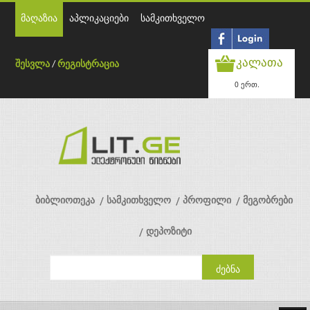
მაღაზია
აპლიკაციები
სამკითხველო
კალათა
შესვლა
/
რეგისტრაცია
0 ერთ.
ბიბლიოთეკა
სამკითხველო
პროფილი
მეგობრები
დეპოზიტი