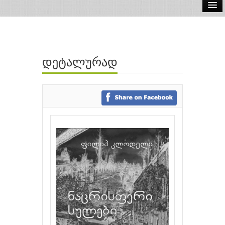
ელ.წიგნები
აუდიო წიგნები
დეტალურად
ავტორები
გამომცემლობები