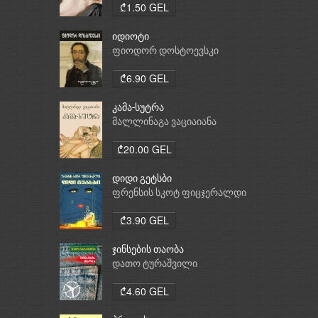
₾1.50 GEL
იდიოტი
ფიოდორ დოსტოევსკი
₾6.90 GEL
კამა-სუტრა
მალლინაგა ვაციაიანა
₾20.00 GEL
დიდი გეტსბი
ფრენსის სკოტ ფიცჯერალდი
₾3.90 GEL
ჯინსების თაობა
დათო ტურაშვილი
₾4.60 GEL