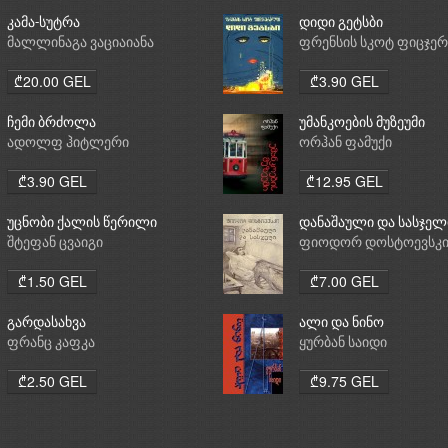
კამა-სუტრა
დიდი გეტსბი
მალლინაგა ვაციაიანა
ფრენსის სკოტ ფიცჯე
₾20.00 GEL
₾3.90 GEL
ჩემი ბრძოლა
უმანკოების მუზეუმი
ადოლფ ჰიტლერი
ორჰან ფამუქი
₾3.90 GEL
₾12.95 GEL
უცნობი ქალის წერილი
დანაშაული და სასჯელ
შტეფან ცვაიგი
ფიოდორ დოსტოევსკ
₾1.50 GEL
₾7.00 GEL
გარდასახვა
ალი და ნინო
ფრანც კაფკა
ყურბან საიდი
₾2.50 GEL
₾9.75 GEL