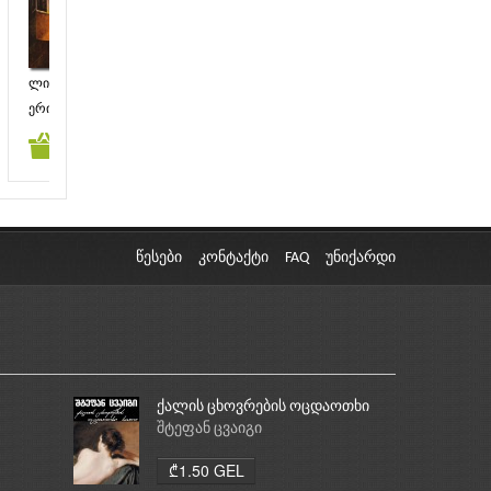
ლისაბონის ღამე
ჰიტლერი
ჟამ
ჟამ
ერიხ მარია რემარკი
ალბერტ შპეერი
ერი
კალათაში დამატება
კალათაში დამატება
კა
₾6.00 GEL
₾5.00 GEL
წესები
კონტაქტი
FAQ
უნიქარდი
ქალის ცხოვრების ოცდაოთხი
საათი
შტეფან ცვაიგი
₾1.50 GEL