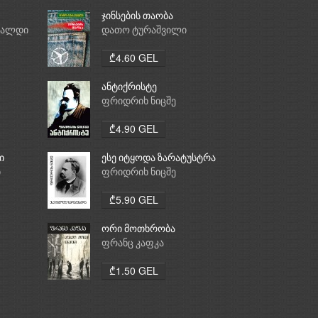
ჯინსების თაობა
რალდი
დათო ტურაშვილი
₾4.60 GEL
ანტიქრისტე
ფრიდრიხ ნიცშე
₾4.90 GEL
ი
ესე იტყოდა ზარატუსტრა
ი
ფრიდრიხ ნიცშე
₾5.90 GEL
ორი მოთხრობა
ფრანც კაფკა
₾1.50 GEL