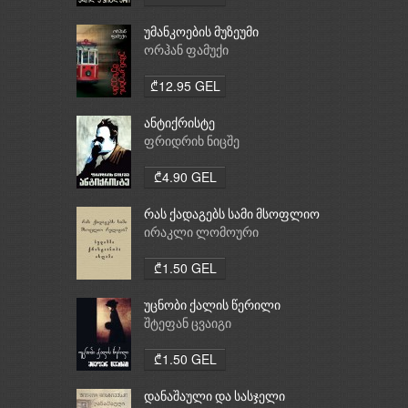
უმანკოების მუზეუმი
ორჰან ფამუქი
₾12.95 GEL
ანტიქრისტე
ფრიდრიხ ნიცშე
₾4.90 GEL
რას ქადაგებს სამი მსოფლიო
რელიგია: ბუდიზმი,
ირაკლი ლომოური
ქრისტიანობა, ისლამი
₾1.50 GEL
უცნობი ქალის წერილი
შტეფან ცვაიგი
₾1.50 GEL
დანაშაული და სასჯელი