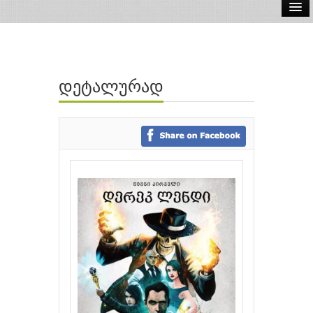
ელ.წიგნები
აუდიო წიგნები
დეტალურად
ავტორები
გამომცემლობები