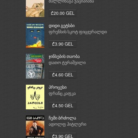
მალლინაგა ვაციაიანა
₾20.00 GEL
დიდი გეტსბი
ფრენსის სკოტ ფიცჯერალდი
₾3.90 GEL
ჯინსების თაობა
დათო ტურაშვილი
₾4.60 GEL
პროცესი
ფრანც კაფკა
₾4.50 GEL
ჩემი ბრძოლა
ადოლფ ჰიტლერი
₾3.90 GEL