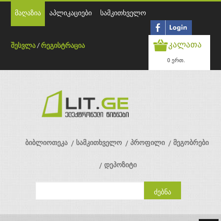
მაღაზია
აპლიკაციები
სამკითხველო
კალათა
შესვლა
/
რეგისტრაცია
0 ერთ.
ბიბლიოთეკა
სამკითხველო
პროფილი
მეგობრები
დეპოზიტი