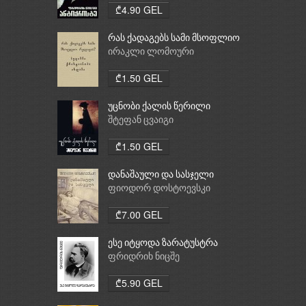
₾4.90 GEL
რას ქადაგებს სამი მსოფლიო
რელიგია: ბუდიზმი,
ირაკლი ლომოური
ქრისტიანობა, ისლამი
₾1.50 GEL
უცნობი ქალის წერილი
შტეფან ცვაიგი
₾1.50 GEL
დანაშაული და სასჯელი
ფიოდორ დოსტოევსკი
₾7.00 GEL
ესე იტყოდა ზარატუსტრა
ფრიდრიხ ნიცშე
₾5.90 GEL