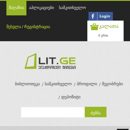
მაღაზია
აპლიკაციები
სამკითხველო
კალათა
შესვლა
/
რეგისტრაცია
0 ერთ.
ბიბლიოთეკა
სამკითხველო
პროფილი
მეგობრები
დეპოზიტი