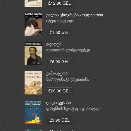
₾12.90 GEL
ქალის ცხოვრების ოცდაოთხი
საათი
შტეფან ცვაიგი
₾1.50 GEL
იდიოტი
ფიოდორ დოსტოევსკი
₾6.90 GEL
კამა-სუტრა
მალლინაგა ვაციაიანა
₾20.00 GEL
დიდი გეტსბი
ფრენსის სკოტ ფიცჯერალდი
₾3.90 GEL