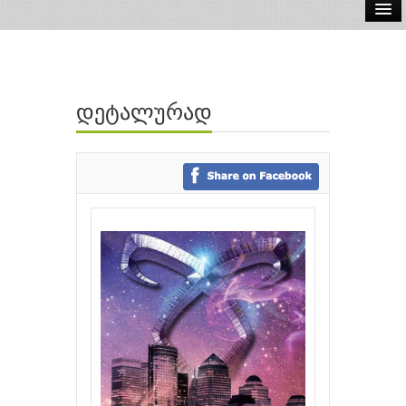
ელ.წიგნები
აუდიო წიგნები
დეტალურად
ავტორები
გამომცემლობები