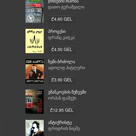
ჯინსების თაობა
დათო ტურაშვილი
₾4.60 GEL
პროცესი
ფრანც კაფკა
₾4.50 GEL
ჩემი ბრძოლა
ადოლფ ჰიტლერი
₾3.90 GEL
უმანკოების მუზეუმი
ორჰან ფამუქი
₾12.95 GEL
ანტიქრისტე
ფრიდრიხ ნიცშე