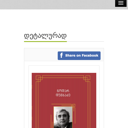
ელ.წიგნები
აუდიო წიგნები
დეტალურად
ავტორები
გამომცემლობები