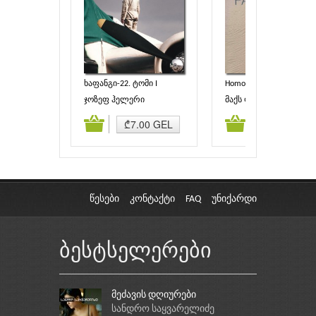
ხაფანგი-22. ტომი I
Homo Faber
ჯოზეფ ჰელერი
მაქს ფრიში
ამატება
კალათაში დამატება
კალათაში დამატებ
₾7.00 GEL
₾6.30 GEL
წესები
კონტაქტი
FAQ
უნიქარდი
ბესტსელერები
მეძავის დღიურები
სანდრო საყვარელიძე