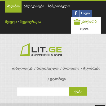
მაღაზია
აპლიკაციები
სამკითხველო
კალათა
შესვლა
/
რეგისტრაცია
0 ერთ.
ბიბლიოთეკა
სამკითხველო
პროფილი
მეგობრები
დეპოზიტი