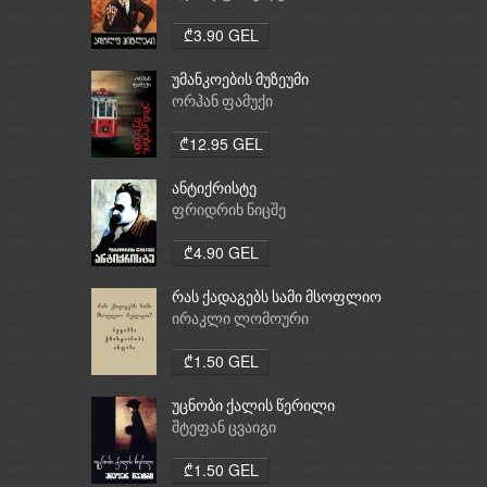
₾3.90 GEL
უმანკოების მუზეუმი
ორჰან ფამუქი
₾12.95 GEL
ანტიქრისტე
ფრიდრიხ ნიცშე
₾4.90 GEL
რას ქადაგებს სამი მსოფლიო
რელიგია: ბუდიზმი,
ირაკლი ლომოური
ქრისტიანობა, ისლამი
₾1.50 GEL
უცნობი ქალის წერილი
შტეფან ცვაიგი
₾1.50 GEL