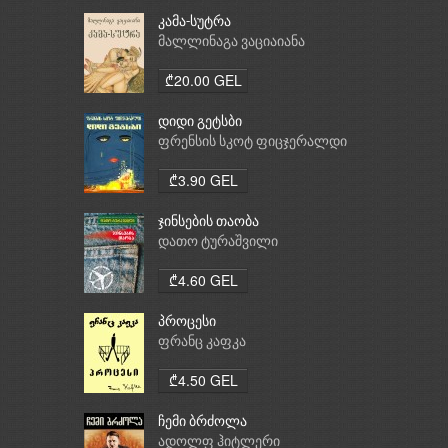
კამა-სუტრა
მალლინაგა ვაციაიანა
₾20.00 GEL
დიდი გეტსბი
ფრენსის სკოტ ფიცჯერალდი
₾3.90 GEL
ჯინსების თაობა
დათო ტურაშვილი
₾4.60 GEL
პროცესი
ფრანც კაფკა
₾4.50 GEL
ჩემი ბრძოლა
ადოლფ ჰიტლერი