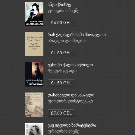
ანტიქრისტე
ფრიდრიხ ნიცშე
₾4.90 GEL
რას ქადაგებს სამი მსოფლიო
რელიგია: ბუდიზმი,
ირაკლი ლომოური
ქრისტიანობა, ისლამი
₾1.50 GEL
უცნობი ქალის წერილი
შტეფან ცვაიგი
₾1.50 GEL
დანაშაული და სასჯელი
ფიოდორ დოსტოევსკი
₾7.00 GEL
ესე იტყოდა ზარატუსტრა
ფრიდრიხ ნიცშე