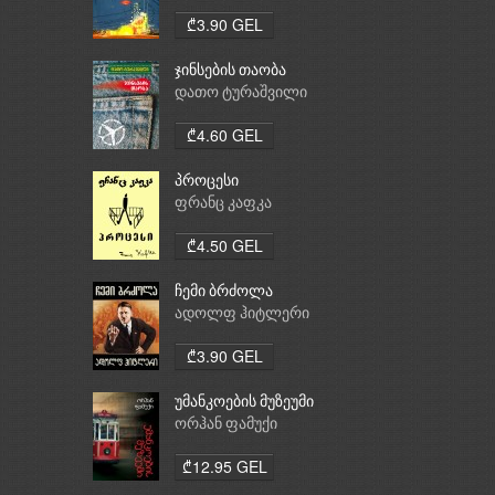
₾3.90 GEL
ჯინსების თაობა
დათო ტურაშვილი
₾4.60 GEL
პროცესი
ფრანც კაფკა
₾4.50 GEL
ჩემი ბრძოლა
ადოლფ ჰიტლერი
₾3.90 GEL
უმანკოების მუზეუმი
ორჰან ფამუქი
₾12.95 GEL