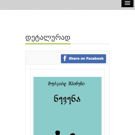
ელ.წიგნები
აუდიო წიგნები
დეტალურად
ავტორები
გამომცემლობები