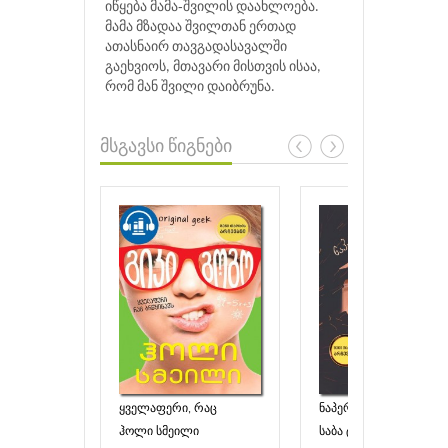
იწყება მამა‐შვილის დაახლოება.
მამა მზადაა შვილთან ერთად
ათასნაირ თავგადასავალში
გაეხვიოს, მთავარი მისთვის ისაა,
რომ მან შვილი დაიბრუნა.
მსგავსი წიგნები
ყველაფერი, რაც
ნაპერწკალი ფერფლშ
ბრწყინავს
ჰოლი სმეილი
საბა ტაჰირი