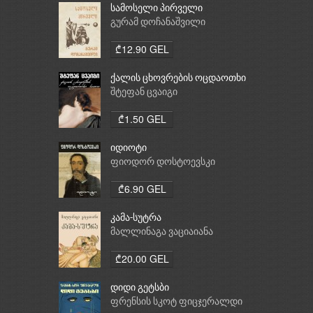
სამოსელი პირველი
გურამ დოჩანაშვილი
₾12.90 GEL
ქალის ცხოვრების ოცდაოთხი
საათი
შტეფან ცვაიგი
₾1.50 GEL
იდიოტი
ფიოდორ დოსტოევსკი
₾6.90 GEL
კამა-სუტრა
მალლინაგა ვაციაიანა
₾20.00 GEL
დიდი გეტსბი
ფრენსის სკოტ ფიცჯერალდი