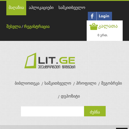
მაღაზია
აპლიკაციები
სამკითხველო
კალათა
შესვლა
/
რეგისტრაცია
0 ერთ.
ბიბლიოთეკა
სამკითხველო
პროფილი
მეგობრები
დეპოზიტი