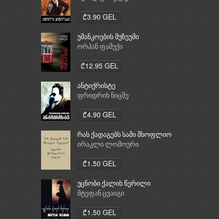
₾3.90 GEL
უმანკოების მუზეუმი
ორჰან ფამუქი
₾12.95 GEL
ანტიქრისტე
ფრიდრიხ ნიცშე
₾4.90 GEL
რას ქადაგებს სამი მსოფლიო
რელიგია: ბუდიზმი,
ირაკლი ლომოური
ქრისტიანობა, ისლამი
₾1.50 GEL
უცნობი ქალის წერილი
შტეფან ცვაიგი
₾1.50 GEL