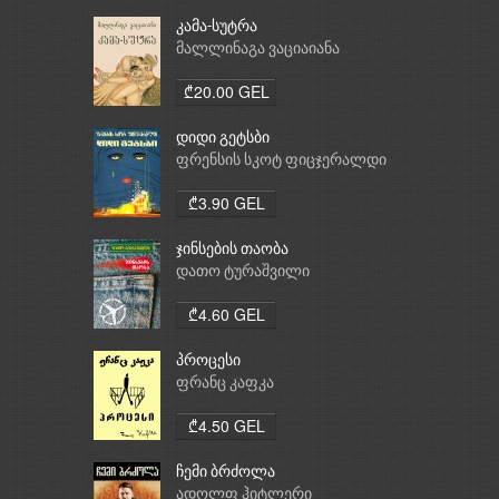
კამა-სუტრა
მალლინაგა ვაციაიანა
₾20.00 GEL
დიდი გეტსბი
ფრენსის სკოტ ფიცჯერალდი
₾3.90 GEL
ჯინსების თაობა
დათო ტურაშვილი
₾4.60 GEL
პროცესი
ფრანც კაფკა
₾4.50 GEL
ჩემი ბრძოლა
ადოლფ ჰიტლერი