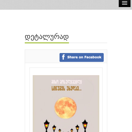
ელ.წიგნები
აუდიო წიგნები
დეტალურად
ავტორები
გამომცემლობები