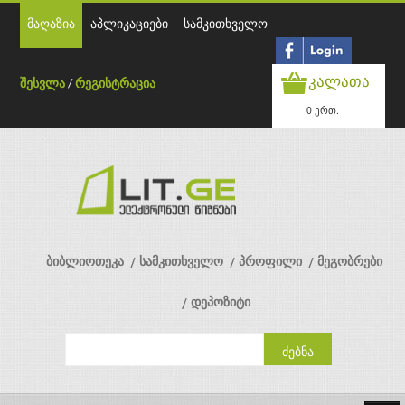
მაღაზია
აპლიკაციები
სამკითხველო
კალათა
შესვლა
/
რეგისტრაცია
0 ერთ.
ბიბლიოთეკა
სამკითხველო
პროფილი
მეგობრები
დეპოზიტი