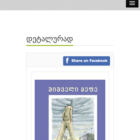
ელ.წიგნები
აუდიო წიგნები
დეტალურად
ავტორები
გამომცემლობები