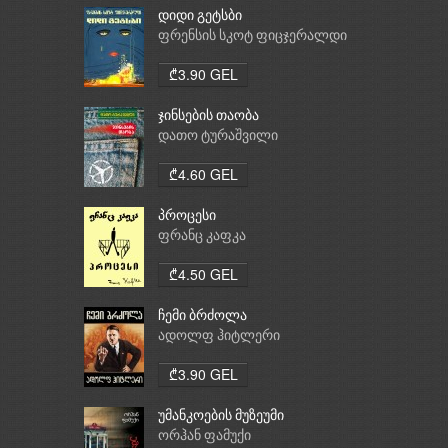
დიდი გეტსბი
ფრენსის სკოტ ფიცჯერალდი
₾3.90 GEL
ჯინსების თაობა
დათო ტურაშვილი
₾4.60 GEL
პროცესი
ფრანც კაფკა
₾4.50 GEL
ჩემი ბრძოლა
ადოლფ ჰიტლერი
₾3.90 GEL
უმანკოების მუზეუმი
ორჰან ფამუქი