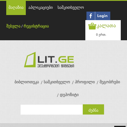
მაღაზია
აპლიკაციები
სამკითხველო
კალათა
შესვლა
/
რეგისტრაცია
0 ერთ.
ბიბლიოთეკა
სამკითხველო
პროფილი
მეგობრები
დეპოზიტი