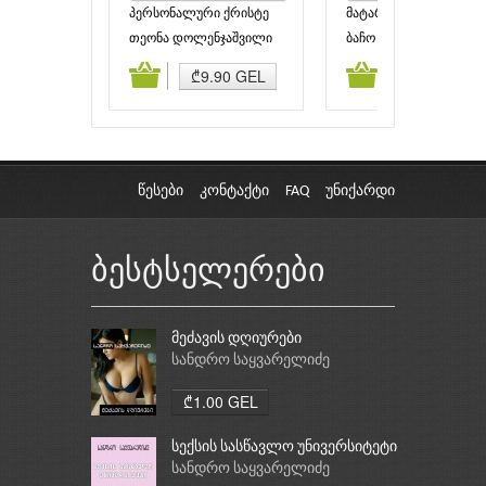
პერსონალური ქრისტე
მატარებლის
მოსვლამდე
თეონა დოლენჯაშვილი
ბაჩო კვირტია
ამატება
კალათაში დამატება
კალათაში დამატებ
₾9.90 GEL
₾3.90 GEL
წესები
კონტაქტი
FAQ
უნიქარდი
ბესტსელერები
მეძავის დღიურები
სანდრო საყვარელიძე
₾1.00 GEL
სექსის სასწავლო უნივერსიტეტი
სანდრო საყვარელიძე