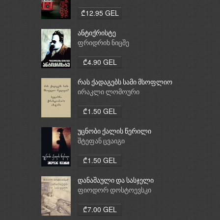
₾12.95 GEL
ანტიქრისტე
ფრიდრიხ ნიცშე
₾4.90 GEL
რას ქადაგებს სამი მსოფლიო
რელიგია: ბუდიზმი,
ირაკლი ლომოური
ქრისტიანობა, ისლამი
₾1.50 GEL
უცნობი ქალის წერილი
შტეფან ცვაიგი
₾1.50 GEL
დანაშაული და სასჯელი
ფიოდორ დოსტოევსკი
₾7.00 GEL