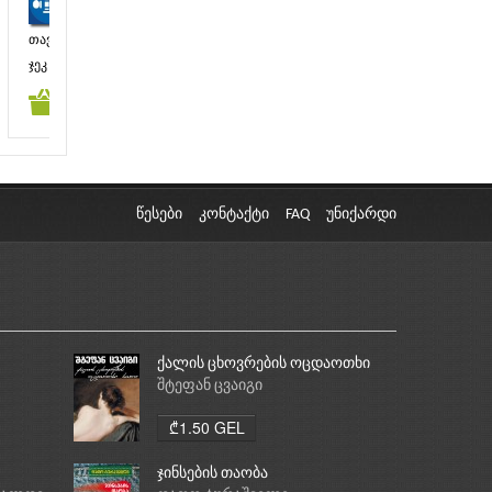
თავგადასავალი
ავტობიოგრაფია
იმპ
საჰაერო ოკეანეში
ფრანგულად
ჯეკ ლონდონი
ირმა ტაველიძე
ზურ
კალათაში დამატება
კალათაში დამატება
კა
₾7.95 GEL
₾2.90 GEL
წესები
კონტაქტი
FAQ
უნიქარდი
ქალის ცხოვრების ოცდაოთხი
საათი
შტეფან ცვაიგი
₾1.50 GEL
ჯინსების თაობა