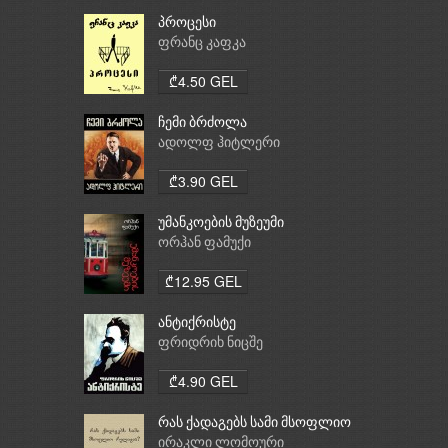
პროცესი
ფრანც კაფკა
₾4.50 GEL
ჩემი ბრძოლა
ადოლფ ჰიტლერი
₾3.90 GEL
უმანკოების მუზეუმი
ორჰან ფამუქი
₾12.95 GEL
ანტიქრისტე
ფრიდრიხ ნიცშე
₾4.90 GEL
რას ქადაგებს სამი მსოფლიო
რელიგია: ბუდიზმი,
ირაკლი ლომოური