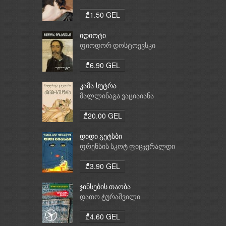
₾1.50 GEL
იდიოტი
ფიოდორ დოსტოევსკი
₾6.90 GEL
კამა-სუტრა
მალლინაგა ვაციაიანა
₾20.00 GEL
დიდი გეტსბი
ფრენსის სკოტ ფიცჯერალდი
₾3.90 GEL
ჯინსების თაობა
დათო ტურაშვილი
₾4.60 GEL