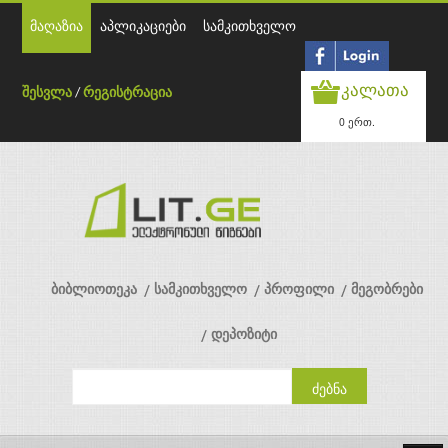
მაღაზია
აპლიკაციები
სამკითხველო
კალათა
შესვლა
/
რეგისტრაცია
0 ერთ.
ბიბლიოთეკა
სამკითხველო
პროფილი
მეგობრები
დეპოზიტი