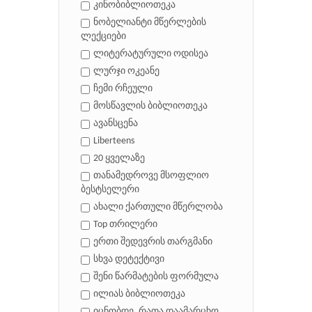
კინობიბლიოთეკა
ნობელიანტი მწერლების
ლექციები
ლიტერატურული ოდისეა
ლურჯი ოკეანე
ჩემი რჩეული
მოსწავლის ბიბლიოთეკა
ავანსცენა
Liberteens
20 ყველაზე
თანამედროვე მსოფლიო
ბესტსელერი
ახალი ქართული მწერლობა
Top თრილერი
ერთი შედევრის თარგმანი
სხვა დეტექტივი
შენი წარმატების ფორმულა
ილიას ბიბლიოთეკა
იცნობდე, რათა დაამარცხო