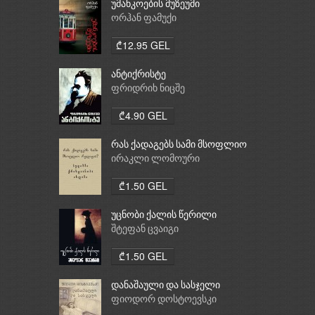
უმანკოების მუზეუმი
ორჰან ფამუქი
₾12.95 GEL
ანტიქრისტე
ფრიდრიხ ნიცშე
₾4.90 GEL
რას ქადაგებს სამი მსოფლიო
რელიგია: ბუდიზმი,
ირაკლი ლომოური
ქრისტიანობა, ისლამი
₾1.50 GEL
უცნობი ქალის წერილი
შტეფან ცვაიგი
₾1.50 GEL
დანაშაული და სასჯელი
ფიოდორ დოსტოევსკი