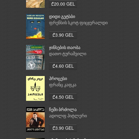
₾20.00 GEL
დიდი გეტსბი
ფრენსის სკოტ ფიცჯერალდი
₾3.90 GEL
ჯინსების თაობა
დათო ტურაშვილი
₾4.60 GEL
პროცესი
ფრანც კაფკა
₾4.50 GEL
ჩემი ბრძოლა
ადოლფ ჰიტლერი
₾3.90 GEL