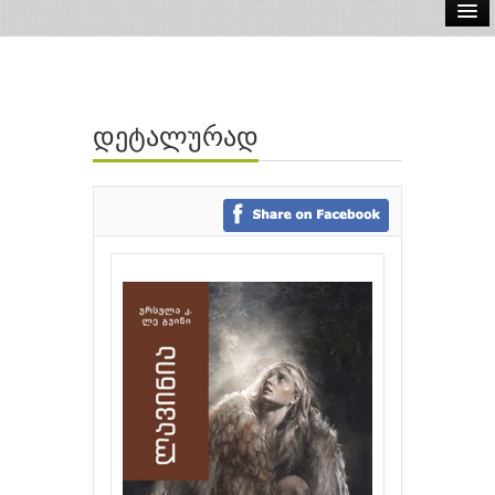
ელ.წიგნები
აუდიო წიგნები
დეტალურად
ავტორები
გამომცემლობები