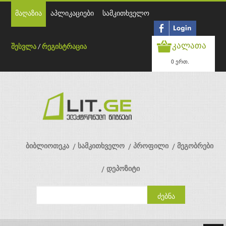
მაღაზია
აპლიკაციები
სამკითხველო
კალათა
შესვლა
/
რეგისტრაცია
0 ერთ.
ბიბლიოთეკა
სამკითხველო
პროფილი
მეგობრები
დეპოზიტი