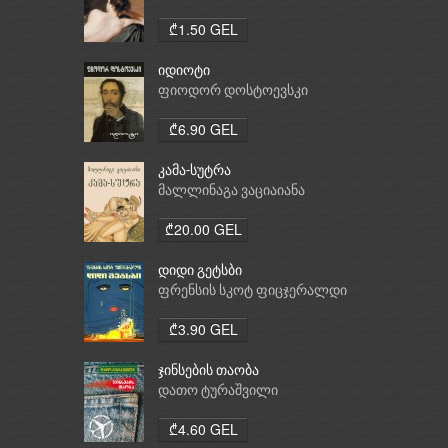
₾1.50 GEL
იდიოტი
ფიოდორ დოსტოევსკი
₾6.90 GEL
კამა-სუტრა
მალლინაგა ვაციაიანა
₾20.00 GEL
დიდი გეტსბი
ფრენსის სკოტ ფიცჯერალდი
₾3.90 GEL
ჯინსების თაობა
დათო ტურაშვილი
₾4.60 GEL