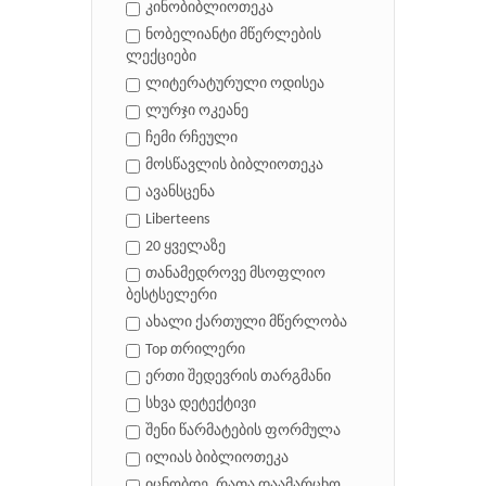
კინობიბლიოთეკა
ნობელიანტი მწერლების
ლექციები
ლიტერატურული ოდისეა
ლურჯი ოკეანე
ჩემი რჩეული
მოსწავლის ბიბლიოთეკა
ავანსცენა
Liberteens
20 ყველაზე
თანამედროვე მსოფლიო
ბესტსელერი
ახალი ქართული მწერლობა
Top თრილერი
ერთი შედევრის თარგმანი
სხვა დეტექტივი
შენი წარმატების ფორმულა
ილიას ბიბლიოთეკა
იცნობდე, რათა დაამარცხო