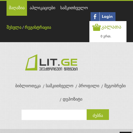
მაღაზია
აპლიკაციები
სამკითხველო
კალათა
შესვლა
/
რეგისტრაცია
0 ერთ.
ბიბლიოთეკა
სამკითხველო
პროფილი
მეგობრები
დეპოზიტი