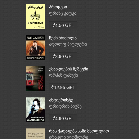
პროცესი
ფრანც კაფკა
₾4.50 GEL
ჩემი ბრძოლა
ადოლფ ჰიტლერი
₾3.90 GEL
უმანკოების მუზეუმი
ორჰან ფამუქი
₾12.95 GEL
ანტიქრისტე
ფრიდრიხ ნიცშე
₾4.90 GEL
რას ქადაგებს სამი მსოფლიო
რელიგია: ბუდიზმი,
ირაკლი ლომოური