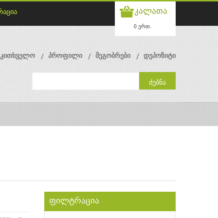
კალათა
რაცია
0 ერთ.
მკითხველო
პროფილი
მეგობრები
დეპოზიტი
ფილტრაცია