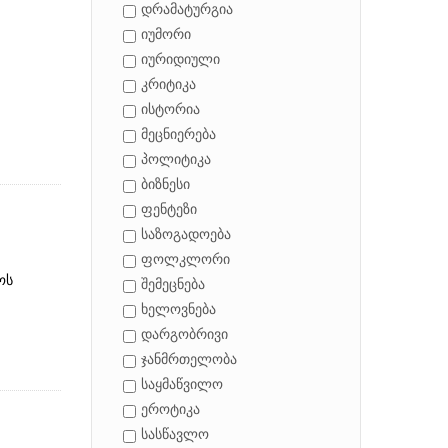
დრამატურგია
იუმორი
იურიდიული
კრიტიკა
ისტორია
მეცნიერება
პოლიტიკა
ბიზნესი
ფენტეზი
საზოგადოება
ფოლკლორი
ოს
შემეცნება
ხელოვნება
დარგობრივი
ჯანმრთელობა
საყმაწვილო
ეროტიკა
სასწავლო