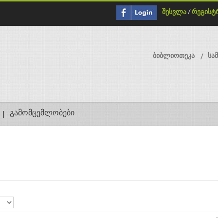
შესვლა
/
რეგისტ
ბიბლიოთეკა
სა
გამომცემლობები