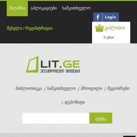
მაღაზია
აპლიკაციები
სამკითხველო
კალათა
შესვლა
/
რეგისტრაცია
0 ერთ.
ბიბლიოთეკა
სამკითხველო
პროფილი
მეგობრები
დეპოზიტი