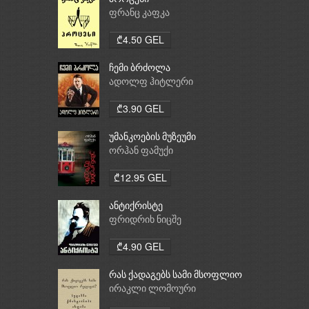
ფრანც კაფკა
₾4.50 GEL
ჩემი ბრძოლა
ადოლფ ჰიტლერი
₾3.90 GEL
უმანკოების მუზეუმი
ორჰან ფამუქი
₾12.95 GEL
ანტიქრისტე
ფრიდრიხ ნიცშე
₾4.90 GEL
რას ქადაგებს სამი მსოფლიო
რელიგია: ბუდიზმი,
ირაკლი ლომოური
ქრისტიანობა, ისლამი