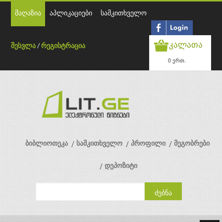
მაღაზია
აპლიკაციები
სამკითხველო
კალათა
შესვლა
/
რეგისტრაცია
0 ერთ.
ბიბლიოთეკა
სამკითხველო
პროფილი
მეგობრები
დეპოზიტი