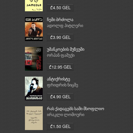
₾4.50 GEL
ჩემი ბრძოლა
ადოლფ ჰიტლერი
₾3.90 GEL
უმანკოების მუზეუმი
ორჰან ფამუქი
₾12.95 GEL
ანტიქრისტე
ფრიდრიხ ნიცშე
₾4.90 GEL
რას ქადაგებს სამი მსოფლიო
რელიგია: ბუდიზმი,
ირაკლი ლომოური
ქრისტიანობა, ისლამი
₾1.50 GEL