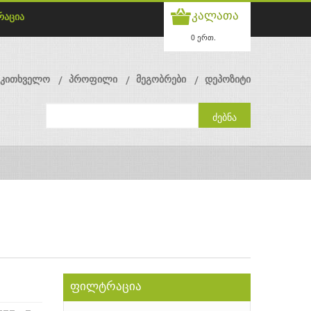
კალათა
რაცია
0 ერთ.
მკითხველო
პროფილი
მეგობრები
დეპოზიტი
ფილტრაცია