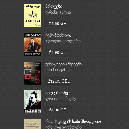
პროცესი
ფრანც კაფკა
₾4.50 GEL
ჩემი ბრძოლა
ადოლფ ჰიტლერი
₾3.90 GEL
უმანკოების მუზეუმი
ორჰან ფამუქი
₾12.95 GEL
ანტიქრისტე
ფრიდრიხ ნიცშე
₾4.90 GEL
რას ქადაგებს სამი მსოფლიო
რელიგია: ბუდიზმი,
ირაკლი ლომოური