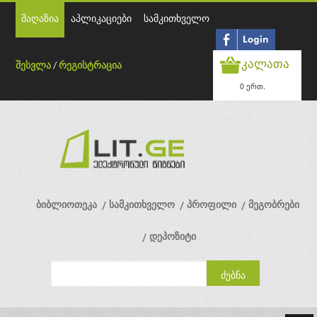
მაღაზია
აპლიკაციები
სამკითხველო
კალათა
შესვლა
/
რეგისტრაცია
0 ერთ.
ბიბლიოთეკა
სამკითხველო
პროფილი
მეგობრები
დეპოზიტი