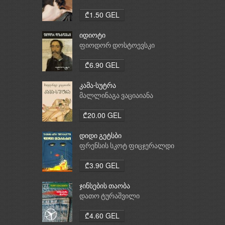
₾1.50 GEL
იდიოტი
ფიოდორ დოსტოევსკი
₾6.90 GEL
კამა-სუტრა
მალლინაგა ვაციაიანა
₾20.00 GEL
დიდი გეტსბი
ფრენსის სკოტ ფიცჯერალდი
₾3.90 GEL
ჯინსების თაობა
დათო ტურაშვილი
₾4.60 GEL