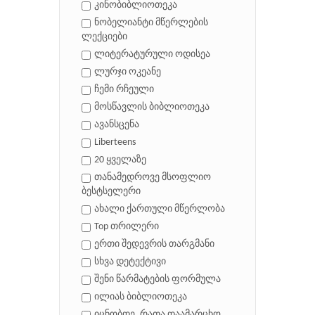
კინობიბლიოთეკა
ნობელიანტი მწერლების
ლექციები
ლიტერატურული ოდისეა
ლურჯი ოკეანე
ჩემი რჩეული
მოსწავლის ბიბლიოთეკა
ავანსცენა
Liberteens
20 ყველაზე
თანამედროვე მსოფლიო
ბესტსელერი
ახალი ქართული მწერლობა
Top თრილერი
ერთი შედევრის თარგმანი
სხვა დეტექტივი
შენი წარმატების ფორმულა
ილიას ბიბლიოთეკა
იცნობდე, რათა დაამარცხო