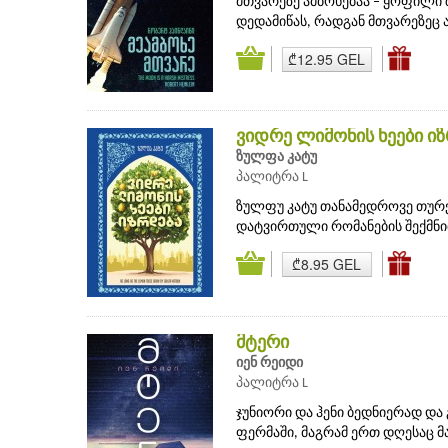
მთვარეზე ამბოხებაა – ყოფილი
დედამიწას, რადგან მთვარეზეც ა
₾12.95 GEL
ვიდრე ლიმონის ხეები ი
ზულფა კატუ
პალიტრა L
ზულფუ კატუ თანამედროვე თურ
დატვირთული რომანების შექმნით.
₾8.95 GEL
მტერი
იენ რეიდი
პალიტრა L
ჯუნიორი და ჰენი ბედნიერად და
ფერმაში, მაგრამ ერთ დღესაც მ