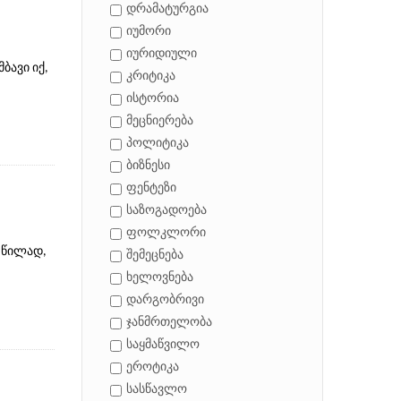
დრამატურგია
იუმორი
იურიდიული
ბავი იქ,
კრიტიკა
ისტორია
მეცნიერება
პოლიტიკა
ბიზნესი
ფენტეზი
საზოგადოება
ფოლკლორი
 წილად,
შემეცნება
ხელოვნება
დარგობრივი
ჯანმრთელობა
საყმაწვილო
ეროტიკა
სასწავლო