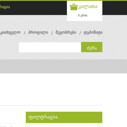
კალათა
რაცია
0 ერთ.
მკითხველო
პროფილი
მეგობრები
დეპოზიტი
ფილტრაცია