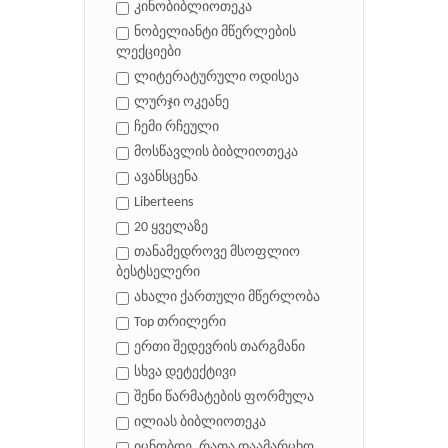
კინობიბლიოთეკა
ნობელიანტი მწერლების
ლექციები
ლიტერატურული ოდისეა
ლურჯი ოკეანე
ჩემი რჩეული
მოსწავლის ბიბლიოთეკა
ავანსცენა
Liberteens
20 ყველაზე
თანამედროვე მსოფლიო
ბესტსელერი
ახალი ქართული მწერლობა
Top თრილერი
ერთი შედევრის თარგმანი
სხვა დეტექტივი
შენი წარმატების ფორმულა
ილიას ბიბლიოთეკა
იცნობდე, რათა დაამარცხო