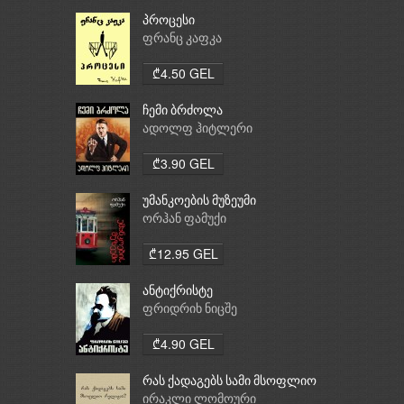
პროცესი
ფრანც კაფკა
₾4.50 GEL
ჩემი ბრძოლა
ადოლფ ჰიტლერი
₾3.90 GEL
უმანკოების მუზეუმი
ორჰან ფამუქი
₾12.95 GEL
ანტიქრისტე
ფრიდრიხ ნიცშე
₾4.90 GEL
რას ქადაგებს სამი მსოფლიო
რელიგია: ბუდიზმი,
ირაკლი ლომოური