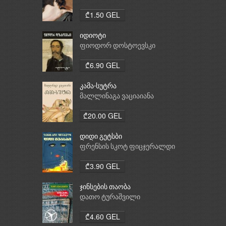
₾1.50 GEL
იდიოტი
ფიოდორ დოსტოევსკი
₾6.90 GEL
კამა-სუტრა
მალლინაგა ვაციაიანა
₾20.00 GEL
დიდი გეტსბი
ფრენსის სკოტ ფიცჯერალდი
₾3.90 GEL
ჯინსების თაობა
დათო ტურაშვილი
₾4.60 GEL