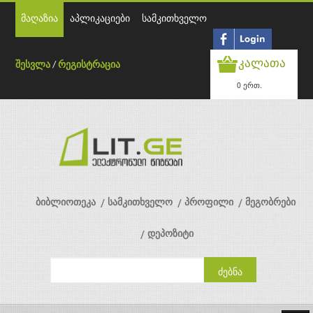
მაღაზია
აპლიკაციები
სამკითხველო
კალათა
შესვლა
/
რეგისტრაცია
0 ერთ.
ბიბლიოთეკა
სამკითხველო
პროფილი
მეგობრები
დეპოზიტი