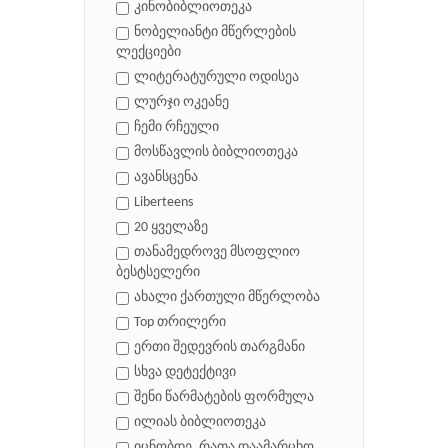
კინობიბლიოთეკა
ნობელიანტი მწერლების
ლექციები
ლიტერატურული ოდისეა
ლურჯი ოკეანე
ჩემი რჩეული
მოსწავლის ბიბლიოთეკა
ავანსცენა
Liberteens
20 ყველაზე
თანამედროვე მსოფლიო
ბესტსელერი
ახალი ქართული მწერლობა
Top თრილერი
ერთი შედევრის თარგმანი
სხვა დეტექტივი
შენი წარმატების ფორმულა
ილიას ბიბლიოთეკა
იცნობდე, რათა დაამარცხო