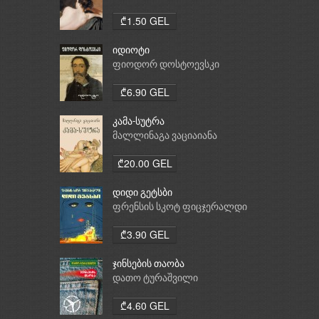
₾1.50 GEL
იდიოტი
ფიოდორ დოსტოევსკი
₾6.90 GEL
კამა-სუტრა
მალლინაგა ვაციაიანა
₾20.00 GEL
დიდი გეტსბი
ფრენსის სკოტ ფიცჯერალდი
₾3.90 GEL
ჯინსების თაობა
დათო ტურაშვილი
₾4.60 GEL