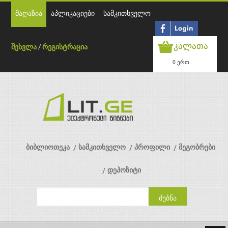
მაღაზია
აპლიკაციები
სამკითხველო
კალათა
შესვლა
/
რეგისტრაცია
0 ერთ.
ბიბლიოთეკა
სამკითხველო
პროფილი
მეგობრები
დეპოზიტი