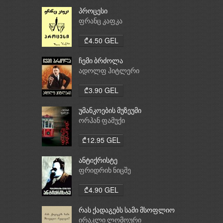
პროცესი
ფრანც კაფკა
₾4.50 GEL
ჩემი ბრძოლა
ადოლფ ჰიტლერი
₾3.90 GEL
უმანკოების მუზეუმი
ორჰან ფამუქი
₾12.95 GEL
ანტიქრისტე
ფრიდრიხ ნიცშე
₾4.90 GEL
რას ქადაგებს სამი მსოფლიო
რელიგია: ბუდიზმი,
ირაკლი ლომოური