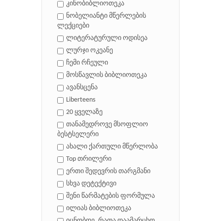
კინობიბლიოთეკა
ნობელიანტი მწერლების
ლექციები
ლიტერატურული ოდისეა
ლურჯი ოკეანე
ჩემი რჩეული
მოსწავლის ბიბლიოთეკა
ავანსცენა
Liberteens
20 ყველაზე
თანამედროვე მსოფლიო
ბესტსელერი
ახალი ქართული მწერლობა
Top თრილერი
ერთი შედევრის თარგმანი
სხვა დეტექტივი
შენი წარმატების ფორმულა
ილიას ბიბლიოთეკა
იცნობდე, რათა დაამარცხო