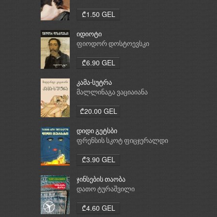
₾1.50 GEL
იდიოტი
ფიოდორ დოსტოევსკი
₾6.90 GEL
კამა-სუტრა
მალლინაგა ვაციაიანა
₾20.00 GEL
დიდი გეტსბი
ფრენსის სკოტ ფიცჯერალდი
₾3.90 GEL
ჯინსების თაობა
დათო ტურაშვილი
₾4.60 GEL