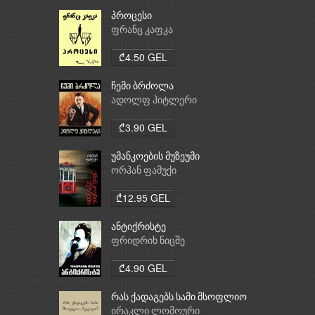
პროცესი
ფრანც კაფკა
₾4.50 GEL
ჩემი ბრძოლა
ადოლფ ჰიტლერი
₾3.90 GEL
უმანკოების მუზეუმი
ორჰან ფამუქი
₾12.95 GEL
ანტიქრისტე
ფრიდრიხ ნიცშე
₾4.90 GEL
რას ქადაგებს სამი მსოფლიო
რელიგია: ბუდიზმი,
ირაკლი ლომოური