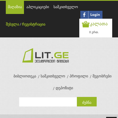
მაღაზია
აპლიკაციები
სამკითხველო
კალათა
შესვლა
/
რეგისტრაცია
0 ერთ.
ბიბლიოთეკა
სამკითხველო
პროფილი
მეგობრები
დეპოზიტი