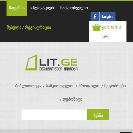
მაღაზია
აპლიკაციები
სამკითხველო
კალათა
შესვლა
/
რეგისტრაცია
0 ერთ.
ბიბლიოთეკა
სამკითხველო
პროფილი
მეგობრები
დეპოზიტი