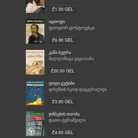
₾1.50 GEL
იდიოტი
ფიოდორ დოსტოევსკი
₾6.90 GEL
კამა-სუტრა
მალლინაგა ვაციაიანა
₾20.00 GEL
დიდი გეტსბი
ფრენსის სკოტ ფიცჯერალდი
₾3.90 GEL
ჯინსების თაობა
დათო ტურაშვილი
₾4.60 GEL