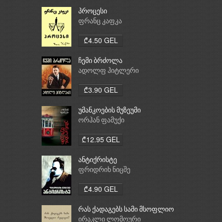
პროცესი
ფრანც კაფკა
₾4.50 GEL
ჩემი ბრძოლა
ადოლფ ჰიტლერი
₾3.90 GEL
უმანკოების მუზეუმი
ორჰან ფამუქი
₾12.95 GEL
ანტიქრისტე
ფრიდრიხ ნიცშე
₾4.90 GEL
რას ქადაგებს სამი მსოფლიო
რელიგია: ბუდიზმი,
ირაკლი ლომოური