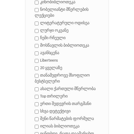
კინობიბლიოთეკა
ნობელიანტი მწერლების
ლექციები
ლიტერატურული ოდისეა
ლურჯი ოკეანე
ჩემი რჩეული
მოსწავლის ბიბლიოთეკა
ავანსცენა
Liberteens
20 ყველაზე
თანამედროვე მსოფლიო
ბესტსელერი
ახალი ქართული მწერლობა
Top თრილერი
ერთი შედევრის თარგმანი
სხვა დეტექტივი
შენი წარმატების ფორმულა
ილიას ბიბლიოთეკა
იცნობდე, რათა დაამარცხო