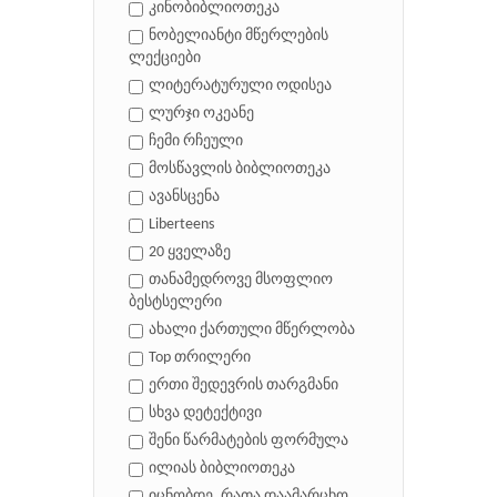
კინობიბლიოთეკა
ნობელიანტი მწერლების
ლექციები
ლიტერატურული ოდისეა
ლურჯი ოკეანე
ჩემი რჩეული
მოსწავლის ბიბლიოთეკა
ავანსცენა
Liberteens
20 ყველაზე
თანამედროვე მსოფლიო
ბესტსელერი
ახალი ქართული მწერლობა
Top თრილერი
ერთი შედევრის თარგმანი
სხვა დეტექტივი
შენი წარმატების ფორმულა
ილიას ბიბლიოთეკა
იცნობდე, რათა დაამარცხო