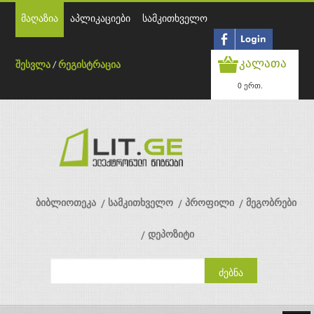
მაღაზია
აპლიკაციები
სამკითხველო
კალათა
შესვლა
/
რეგისტრაცია
0 ერთ.
ბიბლიოთეკა
სამკითხველო
პროფილი
მეგობრები
დეპოზიტი