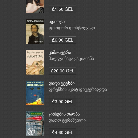
₾1.50 GEL
იდიოტი
ფიოდორ დოსტოევსკი
₾6.90 GEL
კამა-სუტრა
მალლინაგა ვაციაიანა
₾20.00 GEL
დიდი გეტსბი
ფრენსის სკოტ ფიცჯერალდი
₾3.90 GEL
ჯინსების თაობა
დათო ტურაშვილი
₾4.60 GEL