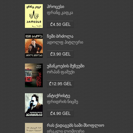
პროცესი
ფრანც კაფკა
₾4.50 GEL
ჩემი ბრძოლა
ადოლფ ჰიტლერი
₾3.90 GEL
უმანკოების მუზეუმი
ორჰან ფამუქი
₾12.95 GEL
ანტიქრისტე
ფრიდრიხ ნიცშე
₾4.90 GEL
რას ქადაგებს სამი მსოფლიო
რელიგია: ბუდიზმი,
ირაკლი ლომოური