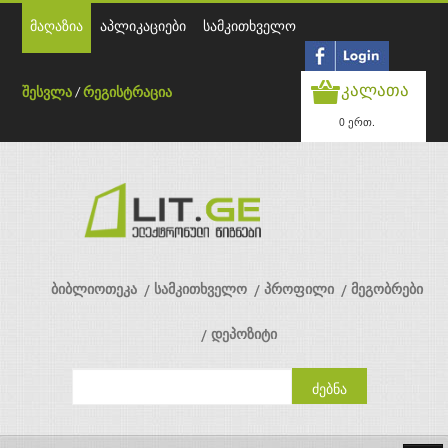
მაღაზია
აპლიკაციები
სამკითხველო
კალათა
შესვლა
/
რეგისტრაცია
0 ერთ.
ბიბლიოთეკა
სამკითხველო
პროფილი
მეგობრები
დეპოზიტი