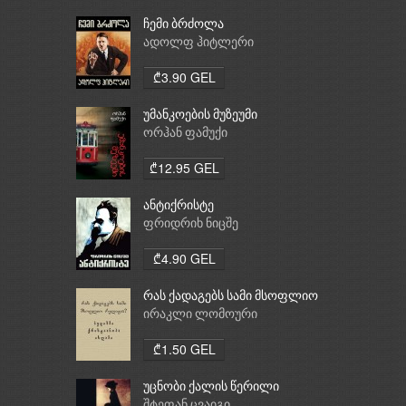
ჩემი ბრძოლა
ადოლფ ჰიტლერი
₾3.90 GEL
უმანკოების მუზეუმი
ორჰან ფამუქი
₾12.95 GEL
ანტიქრისტე
ფრიდრიხ ნიცშე
₾4.90 GEL
რას ქადაგებს სამი მსოფლიო
რელიგია: ბუდიზმი,
ირაკლი ლომოური
ქრისტიანობა, ისლამი
₾1.50 GEL
უცნობი ქალის წერილი
შტეფან ცვაიგი