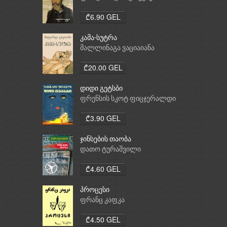
₾6.90 GEL
კამა-სუტრა
მალლინაგა ვაციაიანა
₾20.00 GEL
დიდი გეტსბი
ფრენსის სკოტ ფიცჯერალდი
₾3.90 GEL
ჯინსების თაობა
დათო ტურაშვილი
₾4.60 GEL
პროცესი
ფრანც კაფკა
₾4.50 GEL