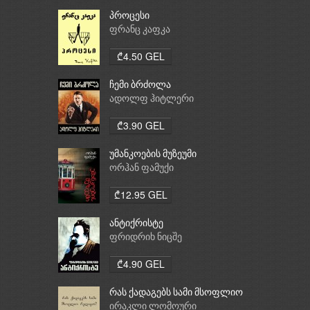
პროცესი
ფრანც კაფკა
₾4.50 GEL
ჩემი ბრძოლა
ადოლფ ჰიტლერი
₾3.90 GEL
უმანკოების მუზეუმი
ორჰან ფამუქი
₾12.95 GEL
ანტიქრისტე
ფრიდრიხ ნიცშე
₾4.90 GEL
რას ქადაგებს სამი მსოფლიო
რელიგია: ბუდიზმი,
ირაკლი ლომოური