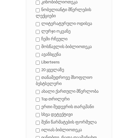
კინობიბლიოთეკა
ნობელიანტი მწერლების
ლექციები
ლიტერატურული ოდისეა
ლურჯი ოკეანე
ჩემი რჩეული
მოსწავლის ბიბლიოთეკა
ავანსცენა
Liberteens
20 ყველაზე
თანამედროვე მსოფლიო
ბესტსელერი
ახალი ქართული მწერლობა
Top თრილერი
ერთი შედევრის თარგმანი
სხვა დეტექტივი
შენი წარმატების ფორმულა
ილიას ბიბლიოთეკა
იცნობდე, რათა დაამარცხო