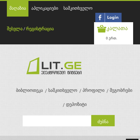
მაღაზია
აპლიკაციები
სამკითხველო
კალათა
შესვლა
/
რეგისტრაცია
0 ერთ.
ბიბლიოთეკა
სამკითხველო
პროფილი
მეგობრები
დეპოზიტი