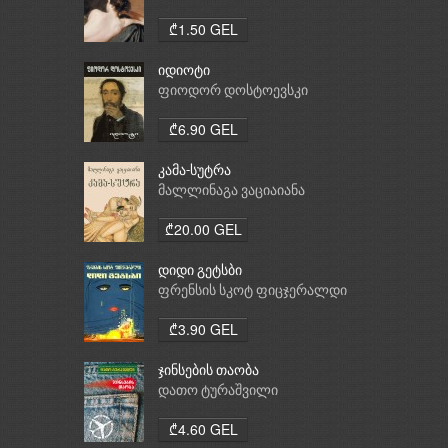
₾1.50 GEL
იდიოტი
ფიოდორ დოსტოევსკი
₾6.90 GEL
კამა-სუტრა
მალლინაგა ვაციაიანა
₾20.00 GEL
დიდი გეტსბი
ფრენსის სკოტ ფიცჯერალდი
₾3.90 GEL
ჯინსების თაობა
დათო ტურაშვილი
₾4.60 GEL