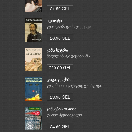
₾1.50 GEL
იდიოტი
ფიოდორ დოსტოევსკი
₾6.90 GEL
კამა-სუტრა
მალლინაგა ვაციაიანა
₾20.00 GEL
დიდი გეტსბი
ფრენსის სკოტ ფიცჯერალდი
₾3.90 GEL
ჯინსების თაობა
დათო ტურაშვილი
₾4.60 GEL