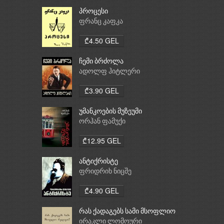
პროცესი
ფრანც კაფკა
₾4.50 GEL
ჩემი ბრძოლა
ადოლფ ჰიტლერი
₾3.90 GEL
უმანკოების მუზეუმი
ორჰან ფამუქი
₾12.95 GEL
ანტიქრისტე
ფრიდრიხ ნიცშე
₾4.90 GEL
რას ქადაგებს სამი მსოფლიო
რელიგია: ბუდიზმი,
ირაკლი ლომოური