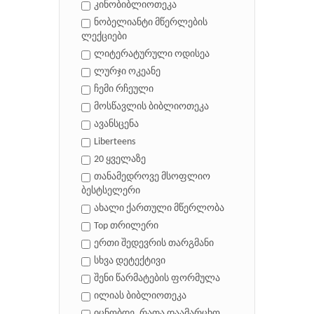
კინობიბლიოთეკა
ნობელიანტი მწერლების
ლექციები
ლიტერატურული ოდისეა
ლურჯი ოკეანე
ჩემი რჩეული
მოსწავლის ბიბლიოთეკა
ავანსცენა
Liberteens
20 ყველაზე
თანამედროვე მსოფლიო
ბესტსელერი
ახალი ქართული მწერლობა
Top თრილერი
ერთი შედევრის თარგმანი
სხვა დეტექტივი
შენი წარმატების ფორმულა
ილიას ბიბლიოთეკა
იცნობდე, რათა დაამარცხო