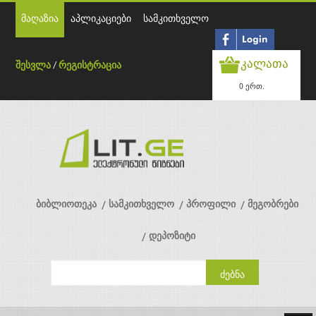
მაღაზია
აპლიკაციები
სამკითხველო
კალათა
შესვლა
/
რეგისტრაცია
0 ერთ.
ბიბლიოთეკა
სამკითხველო
პროფილი
მეგობრები
დეპოზიტი