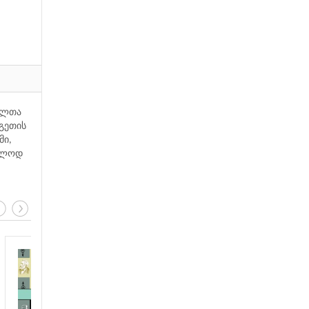
ელთა
გეთის
მი,
„კლოდ