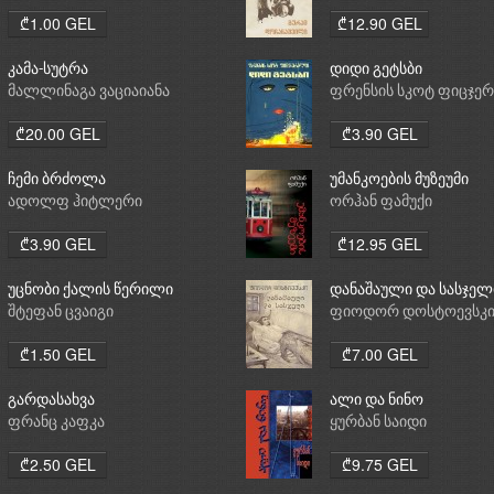
₾1.00 GEL
₾12.90 GEL
კამა-სუტრა
დიდი გეტსბი
მალლინაგა ვაციაიანა
ფრენსის სკოტ ფიცჯე
₾20.00 GEL
₾3.90 GEL
ჩემი ბრძოლა
უმანკოების მუზეუმი
ადოლფ ჰიტლერი
ორჰან ფამუქი
₾3.90 GEL
₾12.95 GEL
უცნობი ქალის წერილი
დანაშაული და სასჯელ
შტეფან ცვაიგი
ფიოდორ დოსტოევსკ
₾1.50 GEL
₾7.00 GEL
გარდასახვა
ალი და ნინო
ფრანც კაფკა
ყურბან საიდი
₾2.50 GEL
₾9.75 GEL