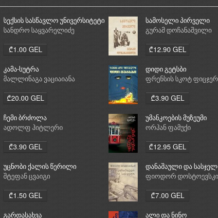
სექსის სასწავლო უნივერსიტეტი
სამოსელი პირველი
სანდრო საყვარელიძე
გურამ დოჩანაშვილი
₾1.00 GEL
₾12.90 GEL
კამა-სუტრა
დიდი გეტსბი
მალლინაგა ვაციაიანა
ფრენსის სკოტ ფიცჯე
₾20.00 GEL
₾3.90 GEL
ჩემი ბრძოლა
უმანკოების მუზეუმი
ადოლფ ჰიტლერი
ორჰან ფამუქი
₾3.90 GEL
₾12.95 GEL
უცნობი ქალის წერილი
დანაშაული და სასჯელ
შტეფან ცვაიგი
ფიოდორ დოსტოევსკ
₾1.50 GEL
₾7.00 GEL
გარდასახვა
ალი და ნინო