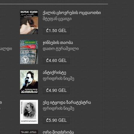
ქალის ცხოვრების ოცდაოთხი
საათი
შტეფან ცვაიგი
₾1.50 GEL
ჯინსების თაობა
რალდი
დათო ტურაშვილი
₾4.60 GEL
ანტიქრისტე
ფრიდრიხ ნიცშე
₾4.90 GEL
ი
ესე იტყოდა ზარატუსტრა
ი
ფრიდრიხ ნიცშე
₾5.90 GEL
ორი მოთხრობა