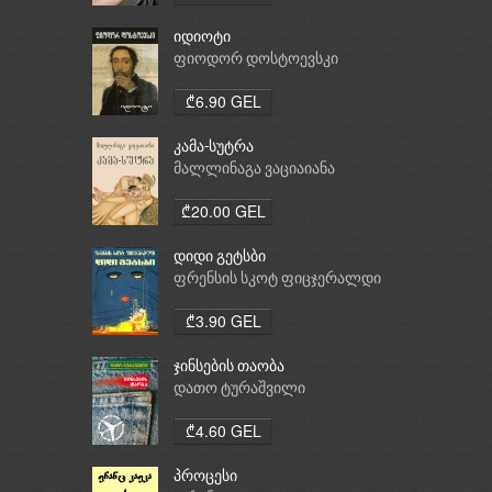
იდიოტი
ფიოდორ დოსტოევსკი
₾6.90 GEL
კამა-სუტრა
მალლინაგა ვაციაიანა
₾20.00 GEL
დიდი გეტსბი
ფრენსის სკოტ ფიცჯერალდი
₾3.90 GEL
ჯინსების თაობა
დათო ტურაშვილი
₾4.60 GEL
პროცესი