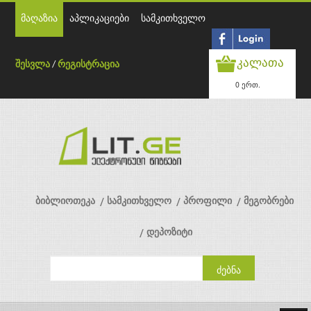
მაღაზია
აპლიკაციები
სამკითხველო
კალათა
შესვლა
/
რეგისტრაცია
0 ერთ.
ბიბლიოთეკა
სამკითხველო
პროფილი
მეგობრები
დეპოზიტი