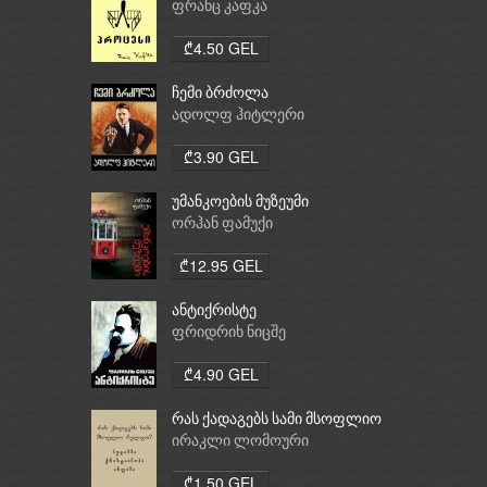
ფრანც კაფკა
₾4.50 GEL
ჩემი ბრძოლა
ადოლფ ჰიტლერი
₾3.90 GEL
უმანკოების მუზეუმი
ორჰან ფამუქი
₾12.95 GEL
ანტიქრისტე
ფრიდრიხ ნიცშე
₾4.90 GEL
რას ქადაგებს სამი მსოფლიო
რელიგია: ბუდიზმი,
ირაკლი ლომოური
ქრისტიანობა, ისლამი
₾1.50 GEL