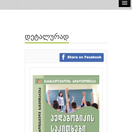
ელ.წიგნები
აუდიო წიგნები
დეტალურად
ავტორები
გამომცემლობები