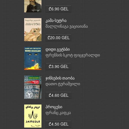
₾6.90 GEL
კამა-სუტრა
მალლინაგა ვაციაიანა
₾20.00 GEL
დიდი გეტსბი
ფრენსის სკოტ ფიცჯერალდი
₾3.90 GEL
ჯინსების თაობა
დათო ტურაშვილი
₾4.60 GEL
პროცესი
ფრანც კაფკა
₾4.50 GEL