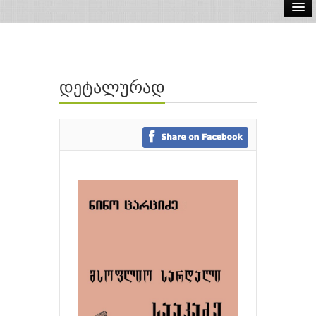
ელ.წიგნები
აუდიო წიგნები
დეტალურად
ავტორები
გამომცემლობები