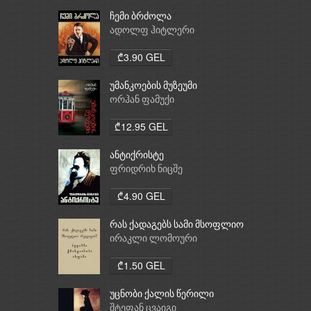
ჩემი ბრძოლა
ადოლფ ჰიტლერი
₾3.90 GEL
უმანკოების მუზეუმი
ორჰან ფამუქი
₾12.95 GEL
ანტიქრისტე
ფრიდრიხ ნიცშე
₾4.90 GEL
რას ქადაგებს სამი მსოფლიო
რელიგია: ბუდიზმი,
ირაკლი ლომოური
ქრისტიანობა, ისლამი
₾1.50 GEL
უცნობი ქალის წერილი
შტეფან ცვაიგი