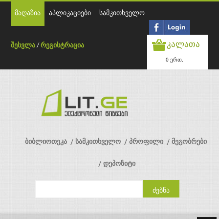
მაღაზია
აპლიკაციები
სამკითხველო
კალათა
შესვლა
/
რეგისტრაცია
0 ერთ.
ბიბლიოთეკა
სამკითხველო
პროფილი
მეგობრები
დეპოზიტი