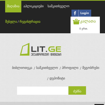
მაღაზია
აპლიკაციები
სამკითხველო
კალათა
შესვლა
/
რეგისტრაცია
0 ერთ.
ბიბლიოთეკა
სამკითხველო
პროფილი
მეგობრები
დეპოზიტი