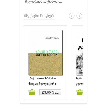
მეგობრებს გაუზიაროთ.
მსგავსი წიგნები
„ბიჭო გოგიას“ შაშვი
ჩემი სოფლის
გალობს
ტრაგიკომედიები
ნოდარ წულეისკირი
ჯულიანა ტაბატაძე
ამატება
კალათაში დამატება
კალათაში დამატებ
₾3.00 GEL
₾5.00 GEL