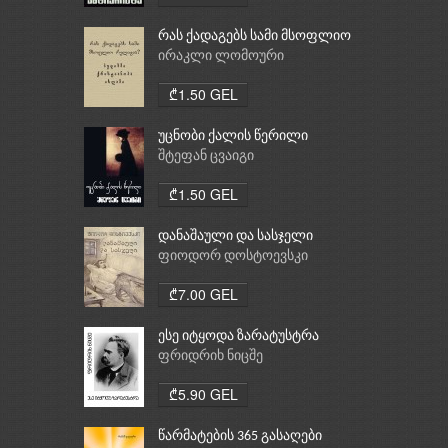
რას ქადაგებს სამი მსოფლიო
რელიგია: ბუდიზმი,
ირაკლი ლომოური
ქრისტიანობა, ისლამი
₾1.50 GEL
უცნობი ქალის წერილი
შტეფან ცვაიგი
₾1.50 GEL
დანაშაული და სასჯელი
ფიოდორ დოსტოევსკი
₾7.00 GEL
ესე იტყოდა ზარატუსტრა
ფრიდრიხ ნიცშე
₾5.90 GEL
წარმატების 365 გასაღები