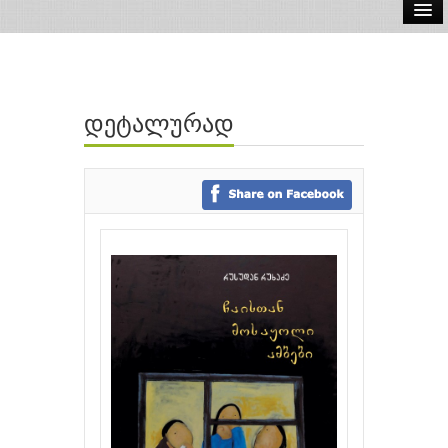
ელ.წიგნები
აუდიო წიგნები
დეტალურად
ავტორები
გამომცემლობები