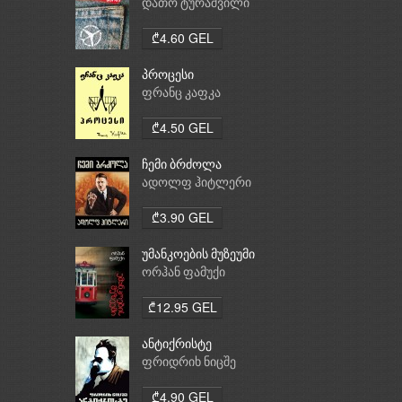
დათო ტურაშვილი
₾4.60 GEL
პროცესი
ფრანც კაფკა
₾4.50 GEL
ჩემი ბრძოლა
ადოლფ ჰიტლერი
₾3.90 GEL
უმანკოების მუზეუმი
ორჰან ფამუქი
₾12.95 GEL
ანტიქრისტე
ფრიდრიხ ნიცშე
₾4.90 GEL