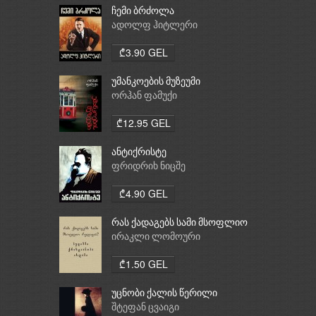
ჩემი ბრძოლა
ადოლფ ჰიტლერი
₾3.90 GEL
უმანკოების მუზეუმი
ორჰან ფამუქი
₾12.95 GEL
ანტიქრისტე
ფრიდრიხ ნიცშე
₾4.90 GEL
რას ქადაგებს სამი მსოფლიო
რელიგია: ბუდიზმი,
ირაკლი ლომოური
ქრისტიანობა, ისლამი
₾1.50 GEL
უცნობი ქალის წერილი
შტეფან ცვაიგი