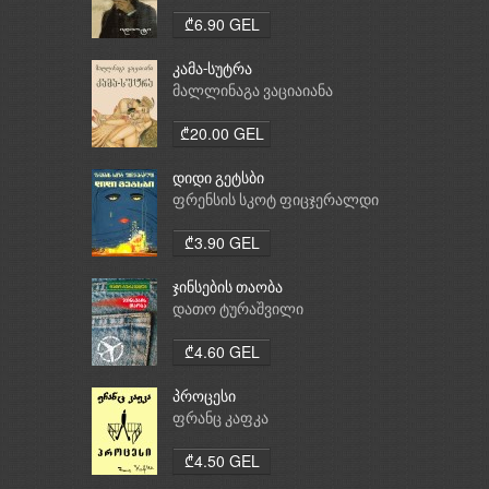
₾6.90 GEL
კამა-სუტრა
მალლინაგა ვაციაიანა
₾20.00 GEL
დიდი გეტსბი
ფრენსის სკოტ ფიცჯერალდი
₾3.90 GEL
ჯინსების თაობა
დათო ტურაშვილი
₾4.60 GEL
პროცესი
ფრანც კაფკა
₾4.50 GEL