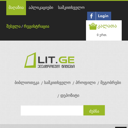
მაღაზია
აპლიკაციები
სამკითხველო
კალათა
შესვლა
/
რეგისტრაცია
0 ერთ.
ბიბლიოთეკა
სამკითხველო
პროფილი
მეგობრები
დეპოზიტი