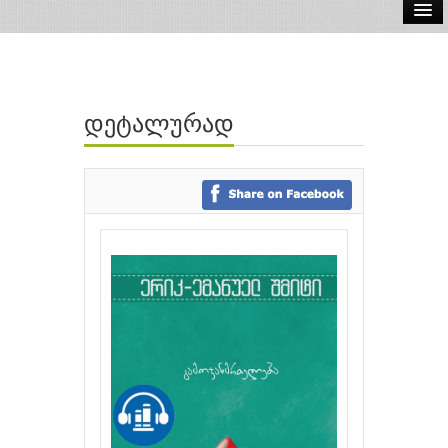
ელ.წიგნები
აუდიო წიგნები
დეტალურად
ავტორები
გამომცემლობები