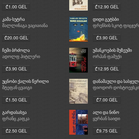
₾1.00 GEL
₾12.90 GEL
კამა-სუტრა
დიდი გეტსბი
მალლინაგა ვაციაიანა
ფრენსის სკოტ ფიცჯე
₾20.00 GEL
₾3.90 GEL
ჩემი ბრძოლა
უმანკოების მუზეუმი
ადოლფ ჰიტლერი
ორჰან ფამუქი
₾3.90 GEL
₾12.95 GEL
უცნობი ქალის წერილი
დანაშაული და სასჯელ
შტეფან ცვაიგი
ფიოდორ დოსტოევსკ
₾1.50 GEL
₾7.00 GEL
გარდასახვა
ალი და ნინო
ფრანც კაფკა
ყურბან საიდი
₾2.50 GEL
₾9.75 GEL