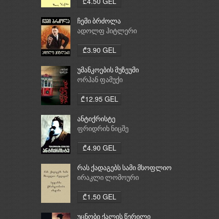
₾4.50 GEL
ჩემი ბრძოლა
ადოლფ ჰიტლერი
₾3.90 GEL
უმანკოების მუზეუმი
ორჰან ფამუქი
₾12.95 GEL
ანტიქრისტე
ფრიდრიხ ნიცშე
₾4.90 GEL
რას ქადაგებს სამი მსოფლიო
რელიგია: ბუდიზმი,
ირაკლი ლომოური
ქრისტიანობა, ისლამი
₾1.50 GEL
უცნობი ქალის წერილი