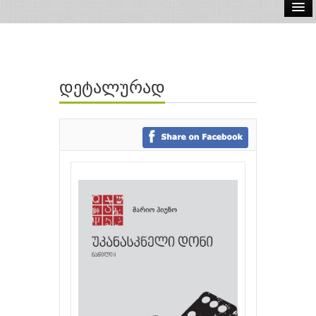
ელ.წიგნები
აუდიო წიგნები
დეტალურად
ავტორები
გამომცემლობები