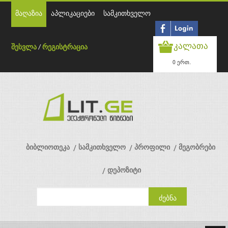
მაღაზია
აპლიკაციები
სამკითხველო
კალათა
შესვლა
/
რეგისტრაცია
0 ერთ.
ბიბლიოთეკა
სამკითხველო
პროფილი
მეგობრები
დეპოზიტი