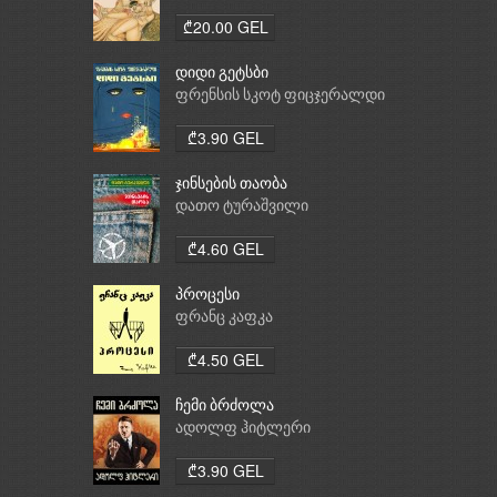
₾20.00 GEL
დიდი გეტსბი
ფრენსის სკოტ ფიცჯერალდი
₾3.90 GEL
ჯინსების თაობა
დათო ტურაშვილი
₾4.60 GEL
პროცესი
ფრანც კაფკა
₾4.50 GEL
ჩემი ბრძოლა
ადოლფ ჰიტლერი
₾3.90 GEL