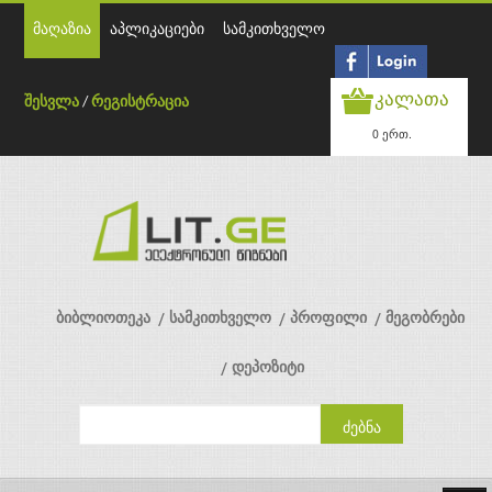
მაღაზია
აპლიკაციები
სამკითხველო
კალათა
შესვლა
/
რეგისტრაცია
0 ერთ.
ბიბლიოთეკა
სამკითხველო
პროფილი
მეგობრები
დეპოზიტი