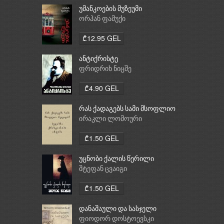
უმანკოების მუზეუმი
ორჰან ფამუქი
₾12.95 GEL
ანტიქრისტე
ფრიდრიხ ნიცშე
₾4.90 GEL
რას ქადაგებს სამი მსოფლიო
რელიგია: ბუდიზმი,
ირაკლი ლომოური
ქრისტიანობა, ისლამი
₾1.50 GEL
უცნობი ქალის წერილი
შტეფან ცვაიგი
₾1.50 GEL
დანაშაული და სასჯელი
ფიოდორ დოსტოევსკი