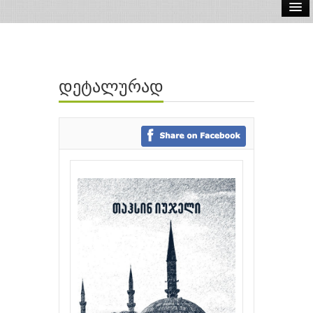
ელ.წიგნები
აუდიო წიგნები
დეტალურად
ავტორები
გამომცემლობები