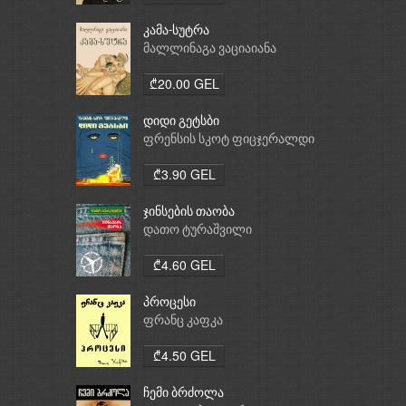
კამა-სუტრა
მალლინაგა ვაციაიანა
₾20.00 GEL
დიდი გეტსბი
ფრენსის სკოტ ფიცჯერალდი
₾3.90 GEL
ჯინსების თაობა
დათო ტურაშვილი
₾4.60 GEL
პროცესი
ფრანც კაფკა
₾4.50 GEL
ჩემი ბრძოლა