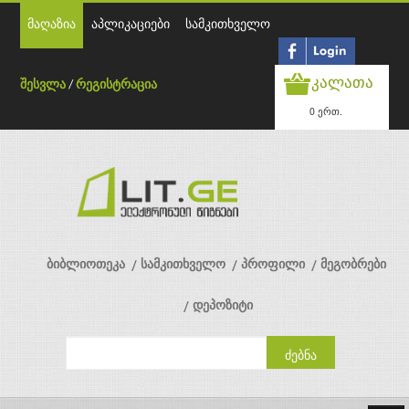
მაღაზია
აპლიკაციები
სამკითხველო
კალათა
შესვლა
/
რეგისტრაცია
0 ერთ.
ბიბლიოთეკა
სამკითხველო
პროფილი
მეგობრები
დეპოზიტი