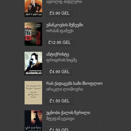
ადოლფ ჰიტლერი
₾3.90 GEL
უმანკოების მუზეუმი
ორჰან ფამუქი
₾12.95 GEL
ანტიქრისტე
ფრიდრიხ ნიცშე
₾4.90 GEL
რას ქადაგებს სამი მსოფლიო
რელიგია: ბუდიზმი,
ირაკლი ლომოური
ქრისტიანობა, ისლამი
₾1.50 GEL
უცნობი ქალის წერილი
შტეფან ცვაიგი
₾1.50 GEL