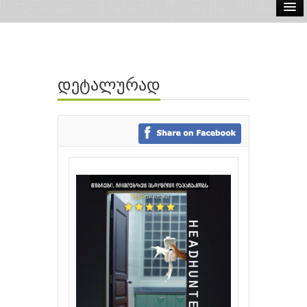
ელ.წიგნები
აუდიო წიგნები
დეტალურად
ავტორები
გამომცემლობები