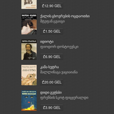
₾12.90 GEL
ქალის ცხოვრების ოცდაოთხი
საათი
შტეფან ცვაიგი
₾1.50 GEL
იდიოტი
ფიოდორ დოსტოევსკი
₾6.90 GEL
კამა-სუტრა
მალლინაგა ვაციაიანა
₾20.00 GEL
დიდი გეტსბი
ფრენსის სკოტ ფიცჯერალდი
₾3.90 GEL