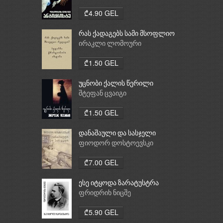
₾4.90 GEL
რას ქადაგებს სამი მსოფლიო
რელიგია: ბუდიზმი,
ირაკლი ლომოური
ქრისტიანობა, ისლამი
₾1.50 GEL
უცნობი ქალის წერილი
შტეფან ცვაიგი
₾1.50 GEL
დანაშაული და სასჯელი
ფიოდორ დოსტოევსკი
₾7.00 GEL
ესე იტყოდა ზარატუსტრა
ფრიდრიხ ნიცშე
₾5.90 GEL