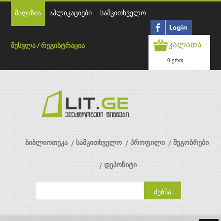
მაღაზია
აპლიკაციები
სამკითხველო
კალათა
შესვლა
/
რეგისტრაცია
0 ერთ.
ბიბლიოთეკა
სამკითხველო
პროფილი
მეგობრები
დეპოზიტი