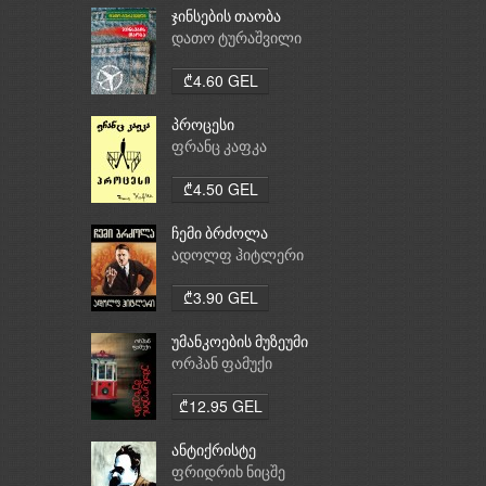
ჯინსების თაობა
დათო ტურაშვილი
₾4.60 GEL
პროცესი
ფრანც კაფკა
₾4.50 GEL
ჩემი ბრძოლა
ადოლფ ჰიტლერი
₾3.90 GEL
უმანკოების მუზეუმი
ორჰან ფამუქი
₾12.95 GEL
ანტიქრისტე
ფრიდრიხ ნიცშე