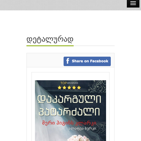
ელ.წიგნები
აუდიო წიგნები
დეტალურად
ავტორები
გამომცემლობები