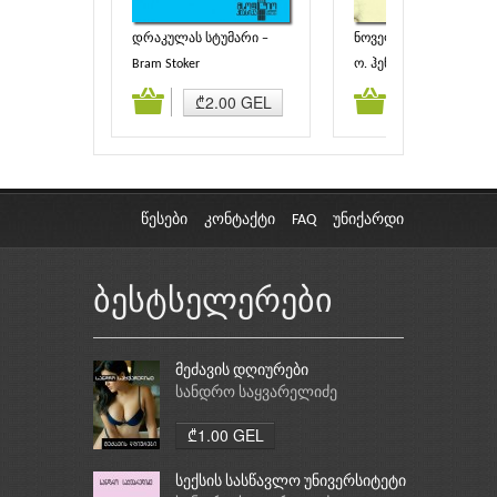
დრაკულას სტუმარი −
ნოველები
ბოშა ქალის
Bram Stoker
ო. ჰენრი
წინასწარმეტყველება
ამატება
კალათაში დამატება
კალათაში დამატებ
₾2.00 GEL
₾1.90 GEL
(Dracula’s Guest − The
Gypsy’s Prophecy)
წესები
კონტაქტი
FAQ
უნიქარდი
ბესტსელერები
მეძავის დღიურები
სანდრო საყვარელიძე
₾1.00 GEL
სექსის სასწავლო უნივერსიტეტი