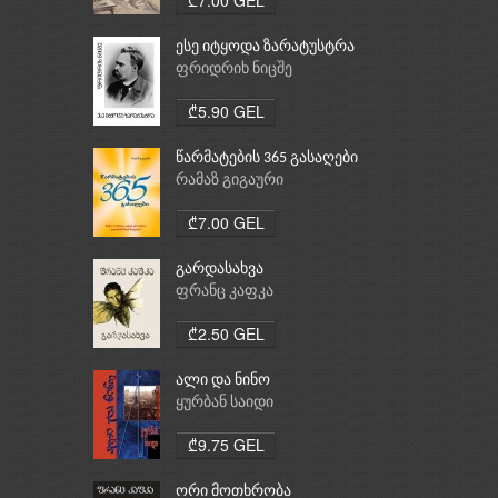
ესე იტყოდა ზარატუსტრა
ფრიდრიხ ნიცშე
₾5.90 GEL
წარმატების 365 გასაღები
რამაზ გიგაური
₾7.00 GEL
გარდასახვა
ფრანც კაფკა
₾2.50 GEL
ალი და ნინო
ყურბან საიდი
₾9.75 GEL
ორი მოთხრობა