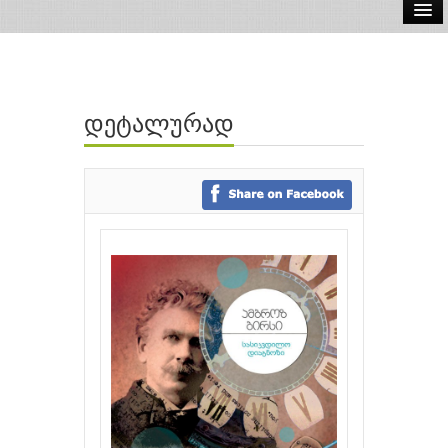
ელ.წიგნები
აუდიო წიგნები
დეტალურად
ავტორები
გამომცემლობები