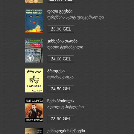
დიდი გეტსბი
ფრენსის სკოტ ფიცჯერალდი
₾3.90 GEL
ჯინსების თაობა
დათო ტურაშვილი
₾4.60 GEL
პროცესი
ფრანც კაფკა
₾4.50 GEL
ჩემი ბრძოლა
ადოლფ ჰიტლერი
₾3.90 GEL
უმანკოების მუზეუმი