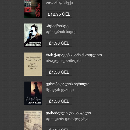
ორჰან ფამუქი
₾12.95 GEL
ანტიქრისტე
ფრიდრიხ ნიცშე
₾4.90 GEL
რას ქადაგებს სამი მსოფლიო
რელიგია: ბუდიზმი,
ირაკლი ლომოური
ქრისტიანობა, ისლამი
₾1.50 GEL
უცნობი ქალის წერილი
შტეფან ცვაიგი
₾1.50 GEL
დანაშაული და სასჯელი
ფიოდორ დოსტოევსკი
₾7.00 GEL