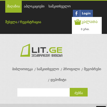
მაღაზია
აპლიკაციები
სამკითხველო
კალათა
შესვლა
/
რეგისტრაცია
0 ერთ.
ბიბლიოთეკა
სამკითხველო
პროფილი
მეგობრები
დეპოზიტი