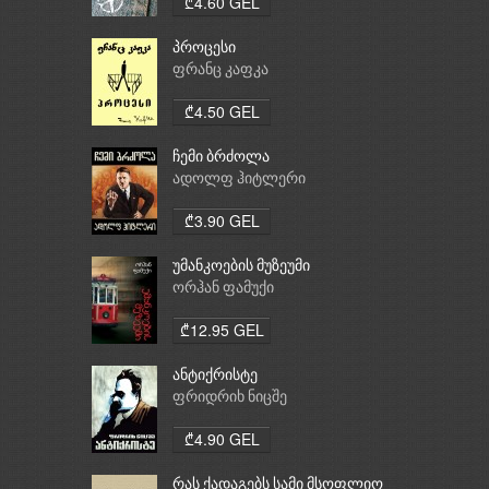
₾4.60 GEL
პროცესი
ფრანც კაფკა
₾4.50 GEL
ჩემი ბრძოლა
ადოლფ ჰიტლერი
₾3.90 GEL
უმანკოების მუზეუმი
ორჰან ფამუქი
₾12.95 GEL
ანტიქრისტე
ფრიდრიხ ნიცშე
₾4.90 GEL
რას ქადაგებს სამი მსოფლიო