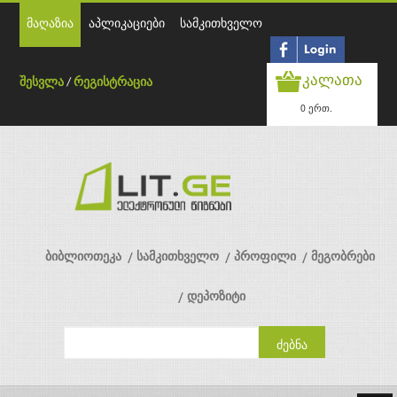
მაღაზია
აპლიკაციები
სამკითხველო
კალათა
შესვლა
/
რეგისტრაცია
0 ერთ.
ბიბლიოთეკა
სამკითხველო
პროფილი
მეგობრები
დეპოზიტი