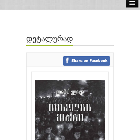
ელ.წიგნები
აუდიო წიგნები
დეტალურად
ავტორები
გამომცემლობები