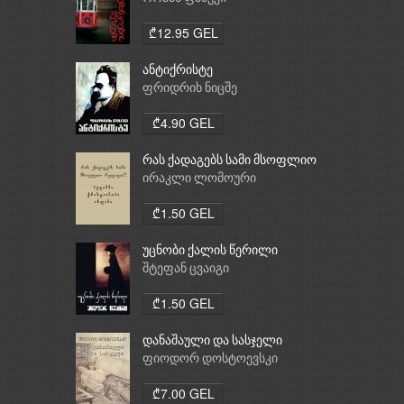
₾12.95 GEL
ანტიქრისტე
ფრიდრიხ ნიცშე
₾4.90 GEL
რას ქადაგებს სამი მსოფლიო
რელიგია: ბუდიზმი,
ირაკლი ლომოური
ქრისტიანობა, ისლამი
₾1.50 GEL
უცნობი ქალის წერილი
შტეფან ცვაიგი
₾1.50 GEL
დანაშაული და სასჯელი
ფიოდორ დოსტოევსკი
₾7.00 GEL