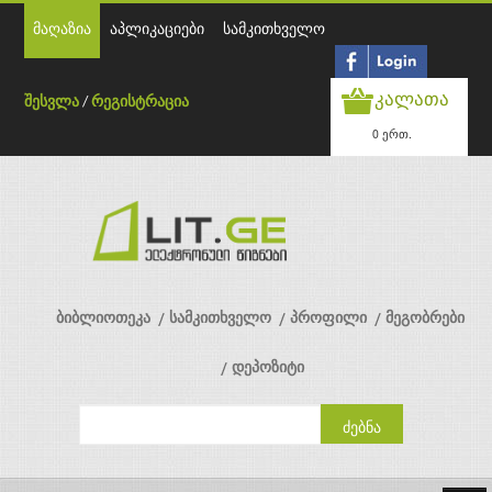
მაღაზია
აპლიკაციები
სამკითხველო
კალათა
შესვლა
/
რეგისტრაცია
0 ერთ.
ბიბლიოთეკა
სამკითხველო
პროფილი
მეგობრები
დეპოზიტი