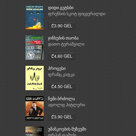
დიდი გეტსბი
ფრენსის სკოტ ფიცჯერალდი
₾3.90 GEL
ჯინსების თაობა
დათო ტურაშვილი
₾4.60 GEL
პროცესი
ფრანც კაფკა
₾4.50 GEL
ჩემი ბრძოლა
ადოლფ ჰიტლერი
₾3.90 GEL
უმანკოების მუზეუმი
ორჰან ფამუქი