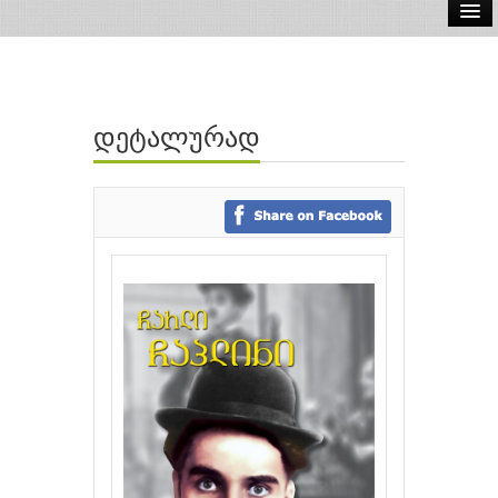
ელ.წიგნები
აუდიო წიგნები
დეტალურად
ავტორები
გამომცემლობები