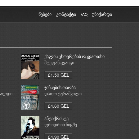
წესები
კონტაქტი
FAQ
უნიქარდი
ქალის ცხოვრების ოცდაოთხი
საათი
შტეფან ცვაიგი
₾1.50 GEL
ჯინსების თაობა
რალდი
დათო ტურაშვილი
₾4.60 GEL
ანტიქრისტე
ფრიდრიხ ნიცშე
₾4.90 GEL