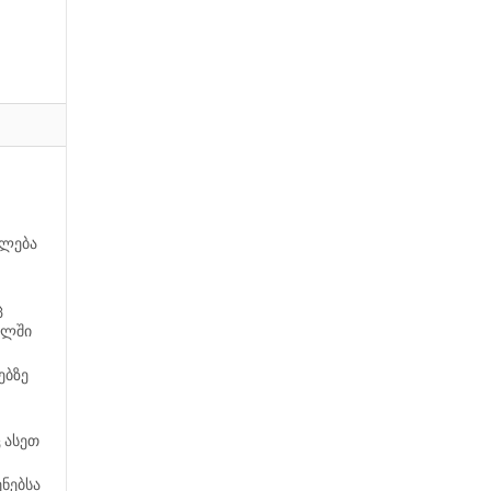
ვლება
ც
ელში
ებზე
 ასეთ
ნებსა