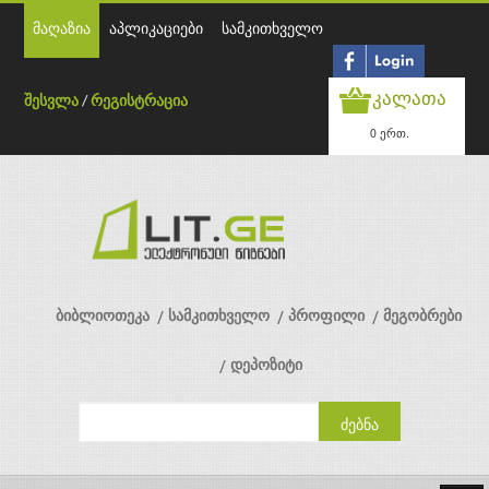
მაღაზია
აპლიკაციები
სამკითხველო
კალათა
შესვლა
/
რეგისტრაცია
0 ერთ.
ბიბლიოთეკა
სამკითხველო
პროფილი
მეგობრები
დეპოზიტი