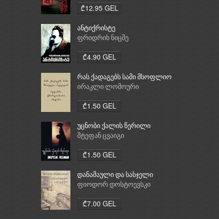
₾12.95 GEL
ანტიქრისტე
ფრიდრიხ ნიცშე
₾4.90 GEL
რას ქადაგებს სამი მსოფლიო
რელიგია: ბუდიზმი,
ირაკლი ლომოური
ქრისტიანობა, ისლამი
₾1.50 GEL
უცნობი ქალის წერილი
შტეფან ცვაიგი
₾1.50 GEL
დანაშაული და სასჯელი
ფიოდორ დოსტოევსკი
₾7.00 GEL