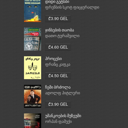
დიდი გეტსბი
ფრენსის სკოტ ფიცჯერალდი
₾3.90 GEL
ჯინსების თაობა
დათო ტურაშვილი
₾4.60 GEL
პროცესი
ფრანც კაფკა
₾4.50 GEL
ჩემი ბრძოლა
ადოლფ ჰიტლერი
₾3.90 GEL
უმანკოების მუზეუმი
ორჰან ფამუქი