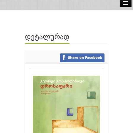
ელ.წიგნები
აუდიო წიგნები
დეტალურად
ავტორები
გამომცემლობები