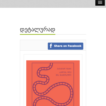
ელ.წიგნები
აუდიო წიგნები
დეტალურად
ავტორები
გამომცემლობები