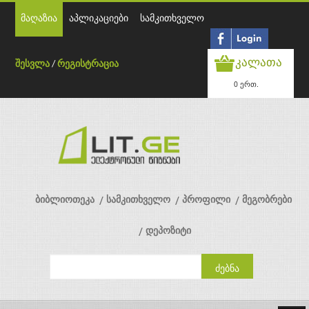
მაღაზია
აპლიკაციები
სამკითხველო
კალათა
შესვლა
/
რეგისტრაცია
0 ერთ.
ბიბლიოთეკა
სამკითხველო
პროფილი
მეგობრები
დეპოზიტი