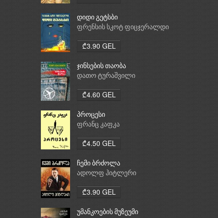
დიდი გეტსბი
ფრენსის სკოტ ფიცჯერალდი
₾3.90 GEL
ჯინსების თაობა
დათო ტურაშვილი
₾4.60 GEL
პროცესი
ფრანც კაფკა
₾4.50 GEL
ჩემი ბრძოლა
ადოლფ ჰიტლერი
₾3.90 GEL
უმანკოების მუზეუმი