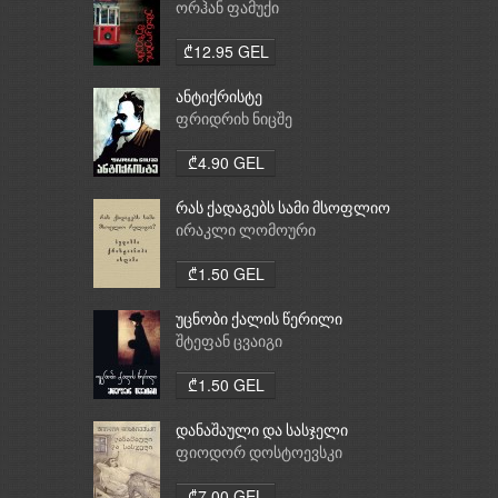
ორჰან ფამუქი
₾12.95 GEL
ანტიქრისტე
ფრიდრიხ ნიცშე
₾4.90 GEL
რას ქადაგებს სამი მსოფლიო
რელიგია: ბუდიზმი,
ირაკლი ლომოური
ქრისტიანობა, ისლამი
₾1.50 GEL
უცნობი ქალის წერილი
შტეფან ცვაიგი
₾1.50 GEL
დანაშაული და სასჯელი
ფიოდორ დოსტოევსკი
₾7.00 GEL