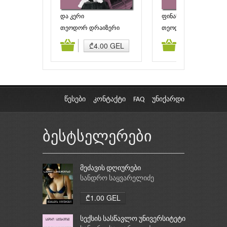
და კერი
ფინანსისტი (წიგნი
პირველი)
თეოდორ დრაიზერი
თეოდორ დრაიზერი
ამატება
კალათაში დამატება
კალათაში დამატებ
₾4.00 GEL
₾4.00 GEL
წესები
კონტაქტი
FAQ
უნიქარდი
ბესტსელერები
მეძავის დღიურები
სანდრო საყვარელიძე
₾1.00 GEL
სექსის სასწავლო უნივერსიტეტი