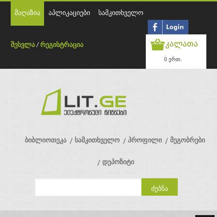
მაღაზია
აპლიკაციები
სამკითხველო
კალათა
შესვლა
/
რეგისტრაცია
0 ერთ.
ბიბლიოთეკა
სამკითხველო
პროფილი
მეგობრები
დეპოზიტი