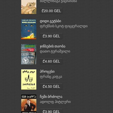
მალლინაგა ვაციაიანა
₾20.00 GEL
დიდი გეტსბი
ფრენსის სკოტ ფიცჯერალდი
₾3.90 GEL
ჯინსების თაობა
დათო ტურაშვილი
₾4.60 GEL
პროცესი
ფრანც კაფკა
₾4.50 GEL
ჩემი ბრძოლა
ადოლფ ჰიტლერი
₾3.90 GEL