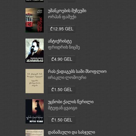
უმანკოების მუზეუმი
ორჰან ფამუქი
₾12.95 GEL
ანტიქრისტე
ფრიდრიხ ნიცშე
₾4.90 GEL
რას ქადაგებს სამი მსოფლიო
რელიგია: ბუდიზმი,
ირაკლი ლომოური
ქრისტიანობა, ისლამი
₾1.50 GEL
უცნობი ქალის წერილი
შტეფან ცვაიგი
₾1.50 GEL
დანაშაული და სასჯელი