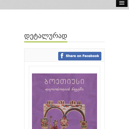
ელ.წიგნები
აუდიო წიგნები
დეტალურად
ავტორები
გამომცემლობები