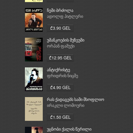
ჩემი ბრძოლა
ადოლფ ჰიტლერი
₾3.90 GEL
უმანკოების მუზეუმი
ორჰან ფამუქი
₾12.95 GEL
ანტიქრისტე
ფრიდრიხ ნიცშე
₾4.90 GEL
რას ქადაგებს სამი მსოფლიო
რელიგია: ბუდიზმი,
ირაკლი ლომოური
ქრისტიანობა, ისლამი
₾1.50 GEL
უცნობი ქალის წერილი