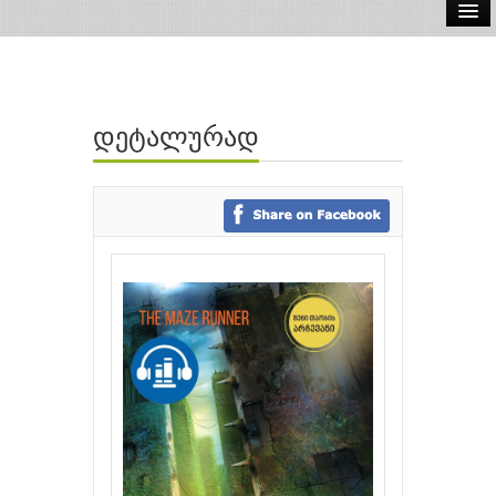
ელ.წიგნები
აუდიო წიგნები
დეტალურად
ავტორები
გამომცემლობები