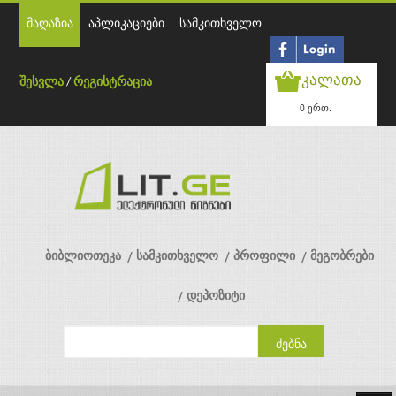
მაღაზია
აპლიკაციები
სამკითხველო
კალათა
შესვლა
/
რეგისტრაცია
0 ერთ.
ბიბლიოთეკა
სამკითხველო
პროფილი
მეგობრები
დეპოზიტი