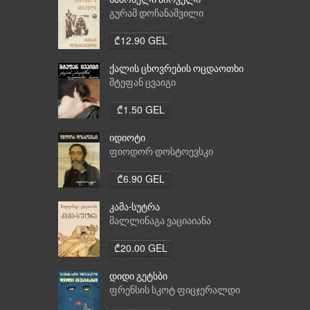
სამოსელი პირველი
გურამ დოჩანაშვილი
₾12.90 GEL
ქალის ცხოვრების ოცდაოთხი
საათი
შტეფან ცვაიგი
₾1.50 GEL
იდიოტი
ფიოდორ დოსტოევსკი
₾6.90 GEL
კამა-სუტრა
მალლინაგა ვაციაიანა
₾20.00 GEL
დიდი გეტსბი
ფრენსის სკოტ ფიცჯერალდი