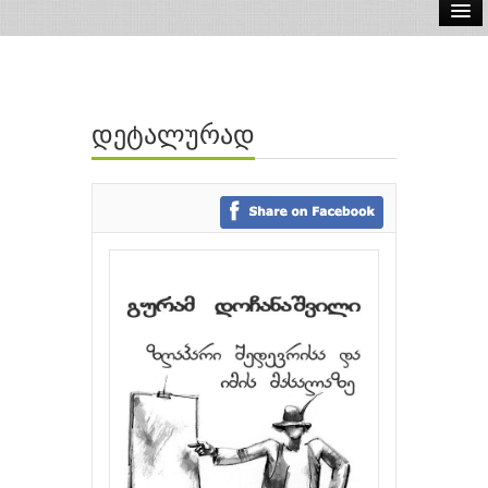
ელ.წიგნები
აუდიო წიგნები
დეტალურად
ავტორები
გამომცემლობები