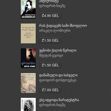
ანტიქრისტე
ფრიდრიხ ნიცშე
₾4.90 GEL
რას ქადაგებს სამი მსოფლიო
რელიგია: ბუდიზმი,
ირაკლი ლომოური
ქრისტიანობა, ისლამი
₾1.50 GEL
უცნობი ქალის წერილი
შტეფან ცვაიგი
₾1.50 GEL
დანაშაული და სასჯელი
ფიოდორ დოსტოევსკი
₾7.00 GEL
ესე იტყოდა ზარატუსტრა
ფრიდრიხ ნიცშე