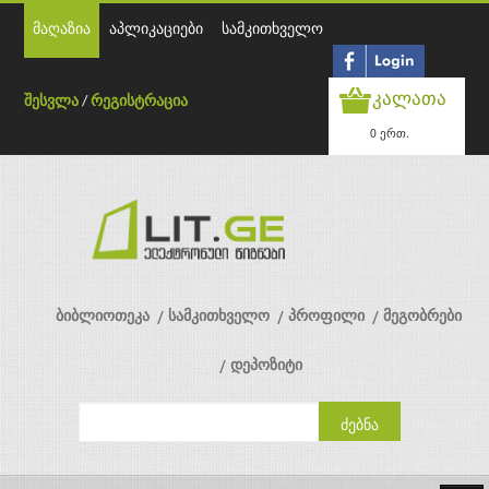
მაღაზია
აპლიკაციები
სამკითხველო
კალათა
შესვლა
/
რეგისტრაცია
0 ერთ.
ბიბლიოთეკა
სამკითხველო
პროფილი
მეგობრები
დეპოზიტი