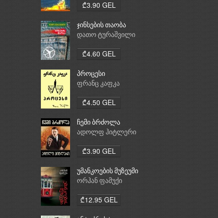
₾3.90 GEL
ჯინსების თაობა
დათო ტურაშვილი
₾4.60 GEL
პროცესი
ფრანც კაფკა
₾4.50 GEL
ჩემი ბრძოლა
ადოლფ ჰიტლერი
₾3.90 GEL
უმანკოების მუზეუმი
ორჰან ფამუქი
₾12.95 GEL