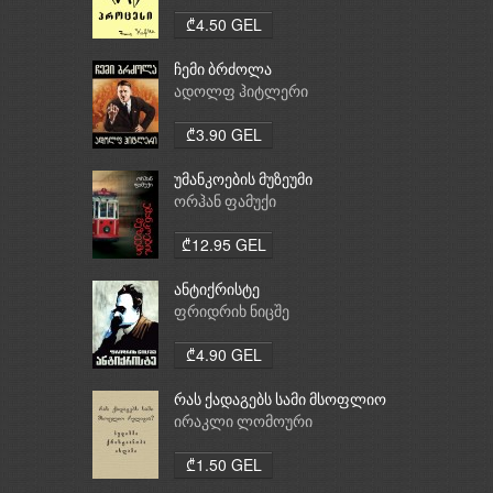
₾4.50 GEL
ჩემი ბრძოლა
ადოლფ ჰიტლერი
₾3.90 GEL
უმანკოების მუზეუმი
ორჰან ფამუქი
₾12.95 GEL
ანტიქრისტე
ფრიდრიხ ნიცშე
₾4.90 GEL
რას ქადაგებს სამი მსოფლიო
რელიგია: ბუდიზმი,
ირაკლი ლომოური
ქრისტიანობა, ისლამი
₾1.50 GEL