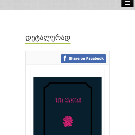
ელ.წიგნები
აუდიო წიგნები
დეტალურად
ავტორები
გამომცემლობები