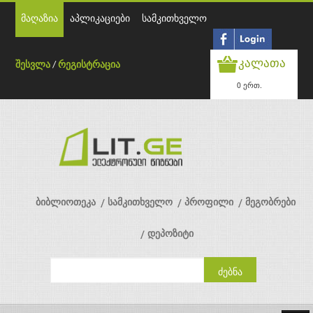
მაღაზია
აპლიკაციები
სამკითხველო
კალათა
შესვლა
/
რეგისტრაცია
0 ერთ.
ბიბლიოთეკა
სამკითხველო
პროფილი
მეგობრები
დეპოზიტი