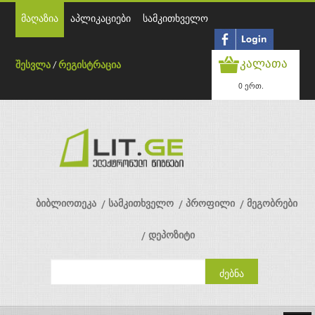
მაღაზია
აპლიკაციები
სამკითხველო
კალათა
შესვლა
/
რეგისტრაცია
0 ერთ.
ბიბლიოთეკა
სამკითხველო
პროფილი
მეგობრები
დეპოზიტი