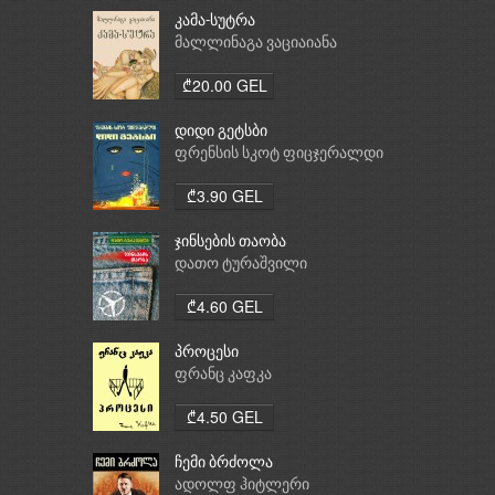
კამა-სუტრა
მალლინაგა ვაციაიანა
₾20.00 GEL
დიდი გეტსბი
ფრენსის სკოტ ფიცჯერალდი
₾3.90 GEL
ჯინსების თაობა
დათო ტურაშვილი
₾4.60 GEL
პროცესი
ფრანც კაფკა
₾4.50 GEL
ჩემი ბრძოლა
ადოლფ ჰიტლერი